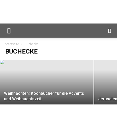
Reiseblog
Genussbuch – Küchengarten und Garten
Startseite
Buchecke
Foodblog
Basics
BUCHECKE
Lunch
Weihnachten: Kochbücher für die Advents
For
und Weihnachtszeit
Jerusalem