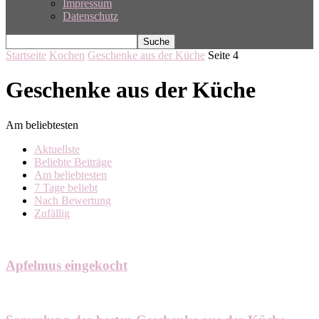
Impressum
Datenschutz
Startseite
Kochen
Geschenke aus der Küche
Seite 4
Geschenke aus der Küche
Am beliebtesten
Aktuellste
Beliebte Beiträge
Am beliebtesten
7 Tage beliebt
Nach Bewertung
Zufällig
Apfelmus eingekocht