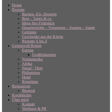
Home
Rezepte
Backen -Eis -Desserts
Brot – Tartes & co.
Ideen fürs Frühstück
Hauptgerichte – Vorspeisen – Suppen – Salate
Getränke
Geschenke aus der Küche
Rezepte A bis Z
Genussvoll Reisen
Europa
Großbritannien
Nordamerika
Afrika
Nepal / Tibet
Philippinen
Hotel
Reisetipps
Ressourcen
Blogroll
Kochbücher
Über mich
Kontakt
Werbung & PR