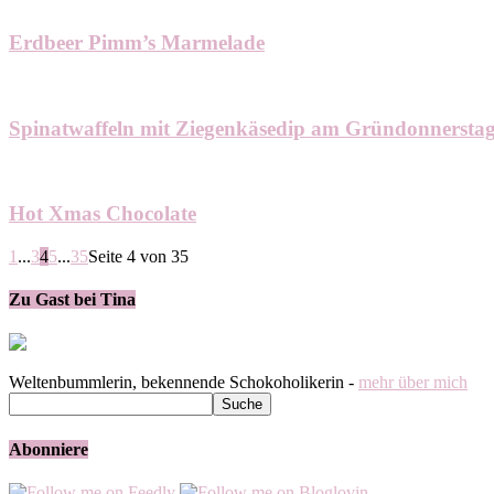
Erdbeer Pimm’s Marmelade
Spinatwaffeln mit Ziegenkäsedip am Gründonnersta
Hot Xmas Chocolate
1
...
3
4
5
...
35
Seite 4 von 35
Zu Gast bei Tina
Weltenbummlerin, bekennende Schokoholikerin -
mehr über mich
Abonniere