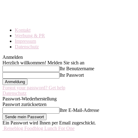
Kontakt
Werbung & PR
Impressum
Datenschutz
Anmelden
Herzlich willkommen! Melden Sie sich an
Ihr Benutzername
Ihr Passwort
Forgot your password? Get help
Datenschutz
Passwort-Wiederherstellung
Passwort zurücksetzen
Ihre E-Mail-Adresse
Ein Passwort wird Ihnen per Email zugeschickt.
Reiseblog Foodblog Lunch For One