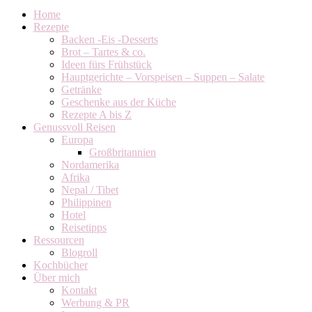
Home
Rezepte
Backen -Eis -Desserts
Brot – Tartes & co.
Ideen fürs Frühstück
Hauptgerichte – Vorspeisen – Suppen – Salate
Getränke
Geschenke aus der Küche
Rezepte A bis Z
Genussvoll Reisen
Europa
Großbritannien
Nordamerika
Afrika
Nepal / Tibet
Philippinen
Hotel
Reisetipps
Ressourcen
Blogroll
Kochbücher
Über mich
Kontakt
Werbung & PR