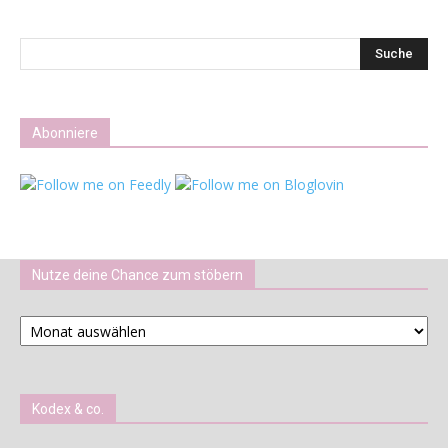
Abonniere
Nutze deine Chance zum stöbern
Nutze
deine
Chance
zum
stöbern
Kodex & co.