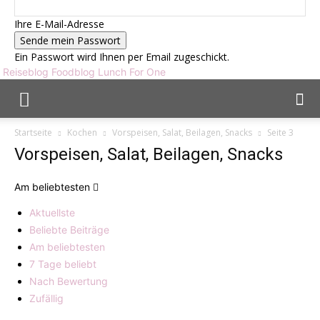
Ihre E-Mail-Adresse
Ein Passwort wird Ihnen per Email zugeschickt.
Reiseblog Foodblog Lunch For One
Startseite
Kochen
Vorspeisen, Salat, Beilagen, Snacks
Seite 3
Vorspeisen, Salat, Beilagen, Snacks
Am beliebtesten
Aktuellste
Beliebte Beiträge
Am beliebtesten
7 Tage beliebt
Nach Bewertung
Zufällig