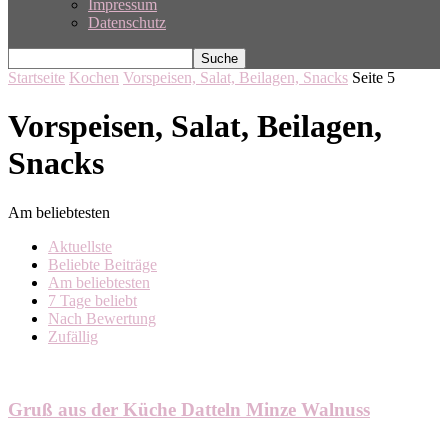
Impressum
Datenschutz
Startseite
Kochen
Vorspeisen, Salat, Beilagen, Snacks
Seite 5
Vorspeisen, Salat, Beilagen,
Snacks
Am beliebtesten
Aktuellste
Beliebte Beiträge
Am beliebtesten
7 Tage beliebt
Nach Bewertung
Zufällig
Gruß aus der Küche Datteln Minze Walnuss