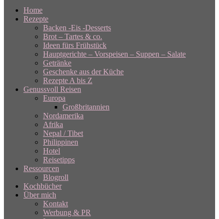
Home
Rezepte
Backen -Eis -Desserts
Brot – Tartes & co.
Ideen fürs Frühstück
Hauptgerichte – Vorspeisen – Suppen – Salate
Getränke
Geschenke aus der Küche
Rezepte A bis Z
Genussvoll Reisen
Europa
Großbritannien
Nordamerika
Afrika
Nepal / Tibet
Philippinen
Hotel
Reisetipps
Ressourcen
Blogroll
Kochbücher
Über mich
Kontakt
Werbung & PR