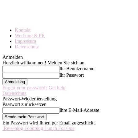
Kontakt
Werbung & PR
Impressum
Datenschutz
Anmelden
Herzlich willkommen! Melden Sie sich an
Ihr Benutzername
Ihr Passwort
Forgot your password? Get help
Datenschutz
Passwort-Wiederherstellung
Passwort zurücksetzen
Ihre E-Mail-Adresse
Ein Passwort wird Ihnen per Email zugeschickt.
Reiseblog Foodblog Lunch For One