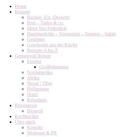
Home
Rezepte
Backen -Eis -Desserts
Brot – Tartes & co.
Ideen fürs Frühstück
Hauptgerichte – Vorspeisen – Suppen – Salate
Getränke
Geschenke aus der Küche
Rezepte A bis Z
Genussvoll Reisen
Europa
Großbritannien
Nordamerika
Afrika
Nepal / Tibet
Philippinen
Hotel
Reisetipps
Ressourcen
Blogroll
Kochbücher
Über mich
Kontakt
Werbung & PR