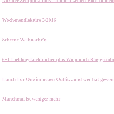
Nur der Zeitpunkt muss stimmen ..einen Blick in me
Wochenendlektüre 3/2016
Scheene Weihnacht’n
6+1 Lieblingskochbücher plus Wo pin ich Bloggestöb
Lunch For One im neuen Outfit…und wer hat gewo
Manchmal ist weniger mehr