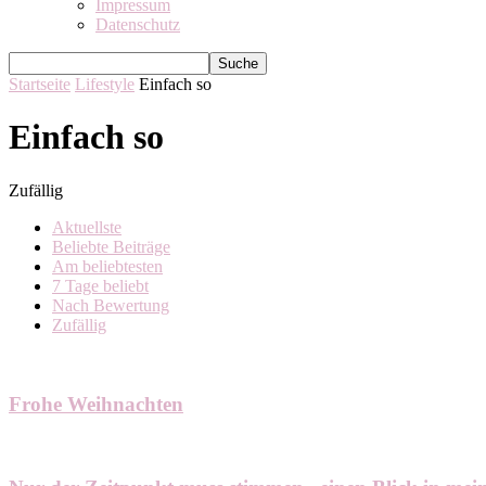
Impressum
Datenschutz
Startseite
Lifestyle
Einfach so
Einfach so
Zufällig
Aktuellste
Beliebte Beiträge
Am beliebtesten
7 Tage beliebt
Nach Bewertung
Zufällig
Frohe Weihnachten