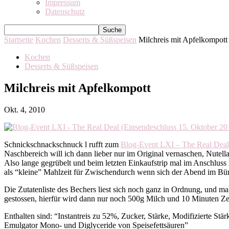
Impressum
Datenschutz
Startseite
Kochen
Desserts & Süßspeisen
Milchreis mit Apfelkompott
Kochen
Desserts & Süßspeisen
Milchreis mit Apfelkompott
Okt. 4, 2010
Schnickschnackschnuck l rufft zum
Blog-Event LXI – The Real Deal
Naschbereich will ich dann lieber nur im Original vernaschen, Nutell
Also lange gegrübelt und beim letzten Einkaufstrip mal im Anschluss m
als “kleine” Mahlzeit für Zwischendurch wenn sich der Abend im Bü
Die Zutatenliste des Bechers liest sich noch ganz in Ordnung, und m
gestossen, hierfür wird dann nur noch 500g Milch und 10 Minuten Ze
Enthalten sind: “Instantreis zu 52%, Zucker, Stärke, Modifizierte St
Emulgator Mono- und Diglyceride von Speisefettsäuren”