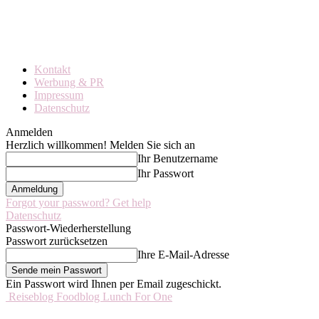
Kontakt
Werbung & PR
Impressum
Datenschutz
Anmelden
Herzlich willkommen! Melden Sie sich an
Ihr Benutzername
Ihr Passwort
Forgot your password? Get help
Datenschutz
Passwort-Wiederherstellung
Passwort zurücksetzen
Ihre E-Mail-Adresse
Ein Passwort wird Ihnen per Email zugeschickt.
Reiseblog Foodblog Lunch For One