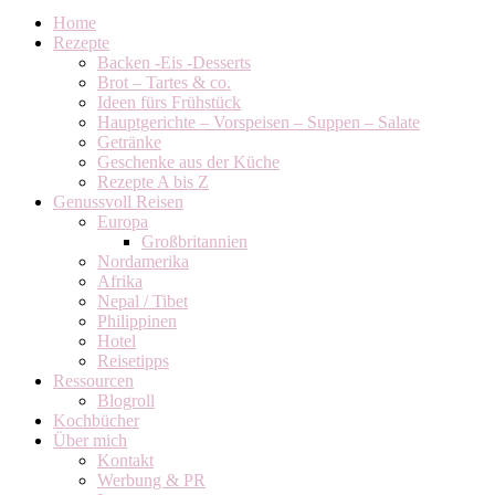
Home
Rezepte
Backen -Eis -Desserts
Brot – Tartes & co.
Ideen fürs Frühstück
Hauptgerichte – Vorspeisen – Suppen – Salate
Getränke
Geschenke aus der Küche
Rezepte A bis Z
Genussvoll Reisen
Europa
Großbritannien
Nordamerika
Afrika
Nepal / Tibet
Philippinen
Hotel
Reisetipps
Ressourcen
Blogroll
Kochbücher
Über mich
Kontakt
Werbung & PR