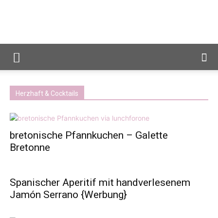
Reiseblog
Foodblog
Herzhaft & Cocktails
Lunch
bretonische Pfannkuchen – Galette
Bretonne
For
Spanischer Aperitif mit handverlesenem
Jamón Serrano {Werbung}