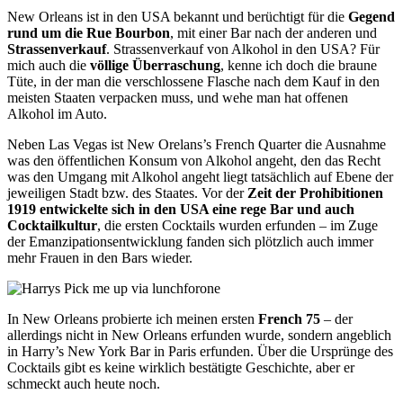
New Orleans ist in den USA bekannt und berüchtigt für die
Gegend
rund um die Rue Bourbon
, mit einer Bar nach der anderen und
Strassenverkauf
. Strassenverkauf von Alkohol in den USA? Für
mich auch die
völlige Überraschung
, kenne ich doch die braune
Tüte, in der man die verschlossene Flasche nach dem Kauf in den
meisten Staaten verpacken muss, und wehe man hat offenen
Alkohol im Auto.
Neben Las Vegas ist New Orelans’s French Quarter die Ausnahme
was den öffentlichen Konsum von Alkohol angeht, den das Recht
was den Umgang mit Alkohol angeht liegt tatsächlich auf Ebene der
jeweiligen Stadt bzw. des Staates. Vor der
Zeit der Prohibitionen
1919 entwickelte sich in den USA eine rege Bar und auch
Cocktailkultur
, die ersten Cocktails wurden erfunden – im Zuge
der Emanzipationsentwicklung fanden sich plötzlich auch immer
mehr Frauen in den Bars wieder.
In New Orleans probierte ich meinen ersten
French 75
– der
allerdings nicht in New Orleans erfunden wurde, sondern angeblich
in Harry’s New York Bar in Paris erfunden. Über die Ursprünge des
Cocktails gibt es keine wirklich bestätigte Geschichte, aber er
schmeckt auch heute noch.