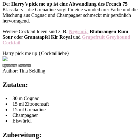
Der
Harry’s pick me up ist eine Abwandlung des French 75
Klassikers – die Grenadine sorgt für eine wunderbarer Farbe und die
Mischung aus Cognac und Champagner schmeckt mir persönlich
hervorragend.
Weitere Cocktail Ideen sind z. B.
Negroni
,
Blutorangen Rum
Sour
oder
Granatapfel Kir Royal
und
Grapefruit Greyhound
Cocktail
Harry pick me up {Cocktailliebe}
Speichern
Drucken
Author:
Tina Seidling
Zutaten:
30 m Cognac
15 ml Zitronensaft
15 ml Grenadine
Champagner
Eiswürfel
Zubereitung: