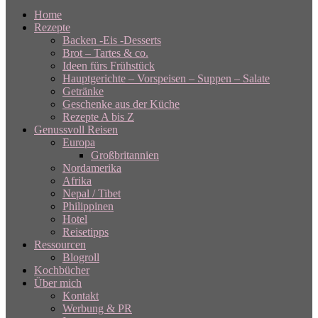
Home
Rezepte
Backen -Eis -Desserts
Brot – Tartes & co.
Ideen fürs Frühstück
Hauptgerichte – Vorspeisen – Suppen – Salate
Getränke
Geschenke aus der Küche
Rezepte A bis Z
Genussvoll Reisen
Europa
Großbritannien
Nordamerika
Afrika
Nepal / Tibet
Philippinen
Hotel
Reisetipps
Ressourcen
Blogroll
Kochbücher
Über mich
Kontakt
Werbung & PR