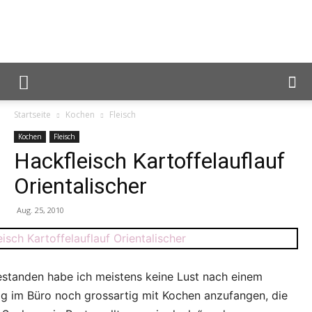
Reiseblog
Startseite
Kochen
Fleisch
Foodblog
Kochen
Fleisch
Hackfleisch Kartoffelauflauf
Orientalischer
Lunch
Aug. 25, 2010
For
estanden habe ich meistens keine Lust nach einem
g im Büro noch grossartig mit Kochen anzufangen, die