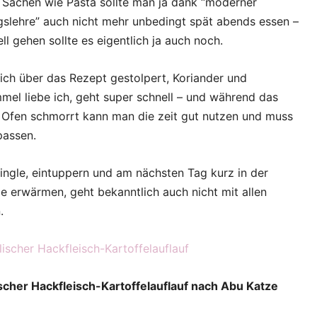
 Sachen wie Pasta sollte man ja dank “moderner
One
slehre” auch nicht mehr unbedingt spät abends essen –
ll gehen sollte es eigentlich ja auch noch.
ich über das Rezept gestolpert, Koriander und
el liebe ich, geht super schnell – und während das
 Ofen schmorrt kann man die zeit gut nutzen und muss
passen.
Single, eintuppern und am nächsten Tag kurz in der
e erwärmen, geht bekanntlich auch nicht mit allen
.
ischer Hackfleisch-Kartoffelauflauf nach Abu Katze