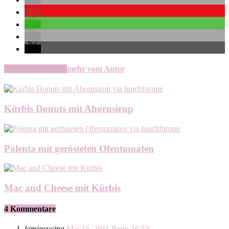
verwandte Artikel
mehr vom Autor
Kürbis Donuts mit Ahornsirup
Polenta mit gerösteten Ofentomaten
Mac and Cheese mit Kürbis
4 Kommentare
lamiacucina
Mai 15, 2011 Beim 16:52