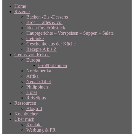
Home
Rezepte
Backen -Eis -Desserts
Brot – Tartes & co.
Ideen fürs Frühstück
Hauptgerichte – Vorspeisen – Suppen – Salate
Getränke
Geschenke aus der Küche
Rezepte A bis Z
Genussvoll Reisen
Europa
Großbritannien
Nordamerika
Afrika
Nepal / Tibet
Philippinen
Hotel
Reisetipps
Ressourcen
Blogroll
Kochbücher
Über mich
Kontakt
Werbung & PR