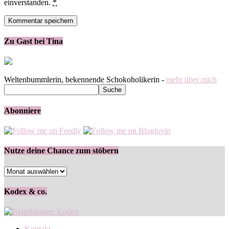
einverstanden.
*
Zu Gast bei Tina
Weltenbummlerin, bekennende Schokoholikerin -
mehr über mich
Abonniere
Nutze deine Chance zum stöbern
Nutze
deine
Chance
Kodex & co.
zum
stöbern
Kontakt