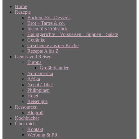
Home
Rezepte
Backen -Eis -Desserts
Brot – Tartes & co.
Ideen fürs Frühstück
Hauptgerichte – Vorspeisen – Suppen – Salate
Getränke
Geschenke aus der Küche
Rezepte A bis Z
Genussvoll Reisen
Europa
Großbritannien
Nordamerika
Afrika
Nepal / Tibet
Philippinen
Hotel
Reisetipps
Ressourcen
Blogroll
Kochbücher
Über mich
Kontakt
Werbung & PR