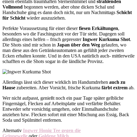
einem ebenfalls traumhaften Sternenhimmel und
strahlenden
Vollmond
begonnen werden, aber ohne dicken Schal und
Handschuhe ging es dann doch nicht, nur um Nachmittags
Schicht
für Schicht
wieder auszuziehen.
Perfekte Voraussetzung für einer dieser
fiesen Erkältungen
,
besonders wo die Faschingszeit vor der Tür steht. Dagegen soll
allerdings eines helfen – frisch gepresster
Ingwer Kurkuma Shot
.
Die Shots sind mir schon in
Japan über den Weg
gelaufen, wo
man diese aus den Getränkeautomaten an gefühlt jeder zweiten
Ecken erhalten konnte. Und in den USA natürlich auch- mittlerweile
schafften es die Shots sogar in die ländliche Provinz.
Allerdings lässt sich dieser wirklich im Handumdrehen
auch zu
Hause
zubereiten. Aber Vorsicht, frische Kurkuma
färbt extrem
ab.
Wer nicht aufpasst, genießt noch ein paar Tage später gelbliche
Fingernägel, Flecken auf Arbeitsplatte und verfärbte Behälter.
Entweder sehr vorsichtig umgehen, oder Einmalhandschuhe
anziehen bzw. Flecken sofort mit einer Mischung aus Essig, Back
Soda und Spülmittel entfernen.
Alternativ
Ingwer Honig Tee gegen die
Grippewelle
oder
Goldene Milch