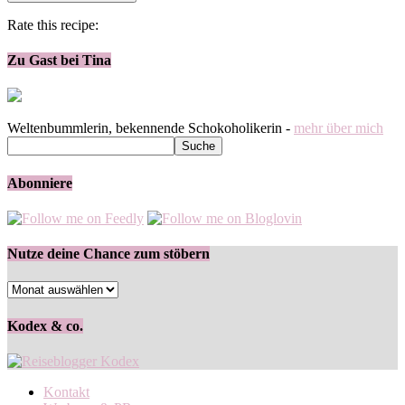
Rate this recipe:
Zu Gast bei Tina
Weltenbummlerin, bekennende Schokoholikerin -
mehr über mich
Abonniere
Nutze deine Chance zum stöbern
Nutze
deine
Chance
Kodex & co.
zum
stöbern
Kontakt