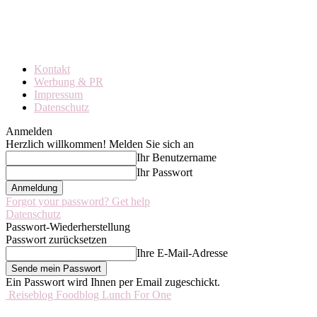
Kontakt
Werbung & PR
Impressum
Datenschutz
Anmelden
Herzlich willkommen! Melden Sie sich an
Ihr Benutzername
Ihr Passwort
Forgot your password? Get help
Datenschutz
Passwort-Wiederherstellung
Passwort zurücksetzen
Ihre E-Mail-Adresse
Ein Passwort wird Ihnen per Email zugeschickt.
Reiseblog Foodblog Lunch For One