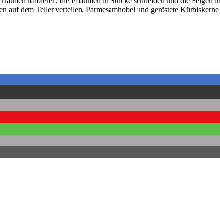
rauben halbieren, die Pflaumen in Stücke schneiden und die Feigen i
n auf dem Teller verteilen. Parmesamhobel und geröstete Kürbiskerne 