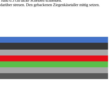
n rund 0.3 cm dicke Scheiben schneiden.
darüber streuen. Den gebackenen Ziegenkäsetaller mittig setzen.