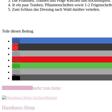
Die Pflaumen, Trauben und Feige waschen und trockentupfen. T
Je ein paar Trauben, Pflaumenscheiben sowie 1-2 Feigenscheibe
Zum Schluss das Dressing nach Wahl darüber verteilen.
Teile diesen Beitrag
verwandte Artikel
mehr vom Autor
Haselnuss Sirup