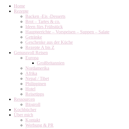
Home
Rezepte
Backen -Eis -Desserts
Brot – Tartes & co.
Ideen fürs Frühstück
Hauptgerichte – Vorspeisen – Suppen – Salate
Getränke
Geschenke aus der Küche
Rezepte A bis Z
Genussvoll Reisen
Europa
Großbritannien
Nordamerika
Afrika
Nepal / Tibet
Philippinen
Hotel
Reisetipps
Ressourcen
Blogroll
Kochbücher
Über mich
Kontakt
Werbung & PR