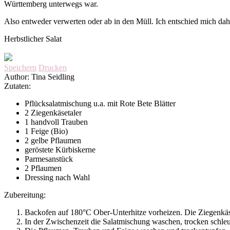
Württemberg unterwegs war.
Also entweder verwerten oder ab in den Müll. Ich entschied mich dahe
Herbstlicher Salat
Speichern
Drucken
Author:
Tina Seidling
Zutaten:
Pflücksalatmischung u.a. mit Rote Bete Blätter
2 Ziegenkäsetaler
1 handvoll Trauben
1 Feige (Bio)
2 gelbe Pflaumen
geröstete Kürbiskerne
Parmesanstück
2 Pflaumen
Dressing nach Wahl
Zubereitung:
Backofen auf 180°C Ober-Unterhitze vorheizen. Die Ziegenkäset
In der Zwischenzeit die Salatmischung waschen, trocken schleu