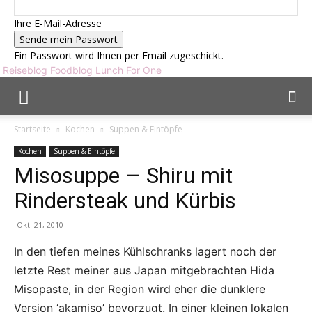
Ihre E-Mail-Adresse
Ein Passwort wird Ihnen per Email zugeschickt.
Reiseblog Foodblog Lunch For One
Startseite
Kochen
Suppen & Eintöpfe
Kochen
Suppen & Eintöpfe
Misosuppe – Shiru mit
Rindersteak und Kürbis
Okt. 21, 2010
In den tiefen meines Kühlschranks lagert noch der
letzte Rest meiner aus Japan mitgebrachten Hida
Misopaste, in der Region wird eher die dunklere
Version ‘akamiso’ bevorzugt. In einer kleinen lokalen