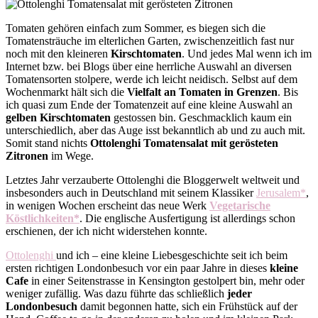
Tomaten gehören einfach zum Sommer, es biegen sich die
Tomatensträuche im elterlichen Garten, zwischenzeitlich fast nur
noch mit den kleineren
Kirschtomaten
. Und jedes Mal wenn ich im
Internet bzw. bei Blogs über eine herrliche Auswahl an diversen
Tomatensorten stolpere, werde ich leicht neidisch. Selbst auf dem
Wochenmarkt hält sich die
Vielfalt an Tomaten in Grenzen
. Bis
ich quasi zum Ende der Tomatenzeit auf eine kleine Auswahl an
gelben Kirschtomaten
gestossen bin. Geschmacklich kaum ein
unterschiedlich, aber das Auge isst bekanntlich ab und zu auch mit.
Somit stand nichts
Ottolenghi Tomatensalat mit gerösteten
Zitronen
im Wege.
Letztes Jahr verzauberte Ottolenghi die Bloggerwelt weltweit und
insbesonders auch in Deutschland mit seinem Klassiker
Jerusalem*
,
in wenigen Wochen erscheint das neue Werk
Vegetarische
Köstlichkeiten*
. Die englische Ausfertigung ist allerdings schon
erschienen, der ich nicht widerstehen konnte.
Ottolenghi
und ich – eine kleine Liebesgeschichte seit ich beim
ersten richtigen Londonbesuch vor ein paar Jahre in dieses
kleine
Cafe
in einer Seitenstrasse in Kensington gestolpert bin, mehr oder
weniger zufällig. Was dazu führte das schließlich
jeder
Londonbesuch
damit begonnen hatte, sich ein Frühstück auf der