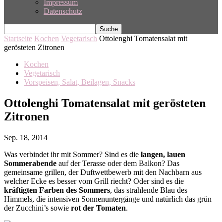
Impressum
Datenschutz
Startseite
Kochen
Vegetarisch
Ottolenghi Tomatensalat mit
gerösteten Zitronen
Kochen
Vegetarisch
Vorspeisen, Salat, Beilagen, Snacks
Ottolenghi Tomatensalat mit gerösteten
Zitronen
Sep. 18, 2014
Was verbindet ihr mit Sommer? Sind es die
langen, lauen
Sommerabende
auf der Terasse oder dem Balkon? Das
gemeinsame grillen, der Duftwettbewerb mit den Nachbarn aus
welcher Ecke es besser vom Grill riecht? Oder sind es die
kräftigten Farben des Sommers
, das strahlende Blau des
Himmels, die intensiven Sonnenuntergänge und natürlich das grün
der Zucchini’s sowie
rot der Tomaten
.