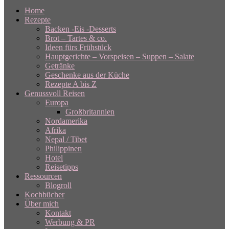
Home
Rezepte
Backen -Eis -Desserts
Brot – Tartes & co.
Ideen fürs Frühstück
Hauptgerichte – Vorspeisen – Suppen – Salate
Getränke
Geschenke aus der Küche
Rezepte A bis Z
Genussvoll Reisen
Europa
Großbritannien
Nordamerika
Afrika
Nepal / Tibet
Philippinen
Hotel
Reisetipps
Ressourcen
Blogroll
Kochbücher
Über mich
Kontakt
Werbung & PR