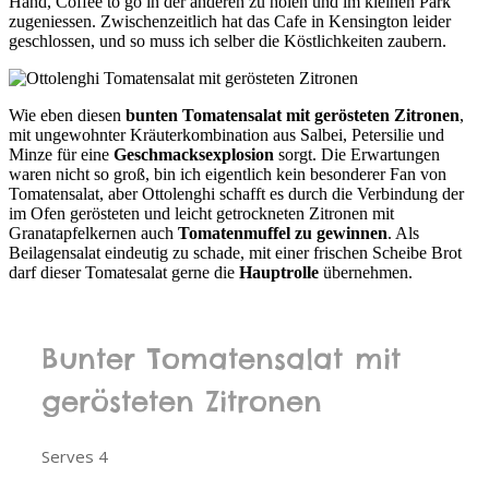
Hand, Coffee to go in der anderen zu holen und im kleinen Park
zugeniessen. Zwischenzeitlich hat das Cafe in Kensington leider
geschlossen, und so muss ich selber die Köstlichkeiten zaubern.
Wie eben diesen
bunten Tomatensalat mit gerösteten Zitronen
,
mit ungewohnter Kräuterkombination aus Salbei, Petersilie und
Minze für eine
Geschmacksexplosion
sorgt. Die Erwartungen
waren nicht so groß, bin ich eigentlich kein besonderer Fan von
Tomatensalat, aber Ottolenghi schafft es durch die Verbindung der
im Ofen gerösteten und leicht getrockneten Zitronen mit
Granatapfelkernen auch
Tomatenmuffel zu gewinnen
. Als
Beilagensalat eindeutig zu schade, mit einer frischen Scheibe Brot
darf dieser Tomatesalat gerne die
Hauptrolle
übernehmen.
Bunter Tomatensalat mit
gerösteten Zitronen
Serves 4