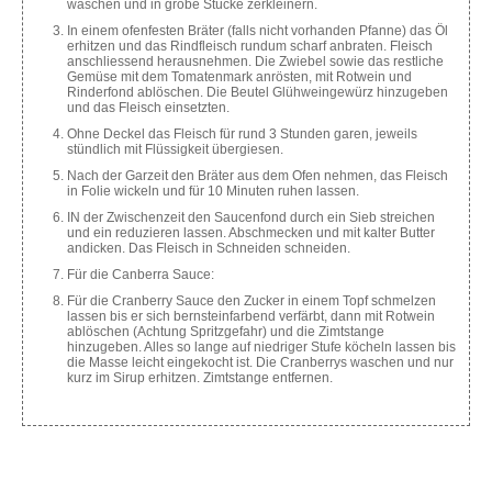
waschen und in grobe Stücke zerkleinern.
In einem ofenfesten Bräter (falls nicht vorhanden Pfanne) das Öl
erhitzen und das Rindfleisch rundum scharf anbraten. Fleisch
anschliessend herausnehmen. Die Zwiebel sowie das restliche
Gemüse mit dem Tomatenmark anrösten, mit Rotwein und
Rinderfond ablöschen. Die Beutel Glühweingewürz hinzugeben
und das Fleisch einsetzten.
Ohne Deckel das Fleisch für rund 3 Stunden garen, jeweils
stündlich mit Flüssigkeit übergiesen.
Nach der Garzeit den Bräter aus dem Ofen nehmen, das Fleisch
in Folie wickeln und für 10 Minuten ruhen lassen.
IN der Zwischenzeit den Saucenfond durch ein Sieb streichen
und ein reduzieren lassen. Abschmecken und mit kalter Butter
andicken. Das Fleisch in Schneiden schneiden.
Für die Canberra Sauce:
Für die Cranberry Sauce den Zucker in einem Topf schmelzen
lassen bis er sich bernsteinfarbend verfärbt, dann mit Rotwein
ablöschen (Achtung Spritzgefahr) und die Zimtstange
hinzugeben. Alles so lange auf niedriger Stufe köcheln lassen bis
die Masse leicht eingekocht ist. Die Cranberrys waschen und nur
kurz im Sirup erhitzen. Zimtstange entfernen.