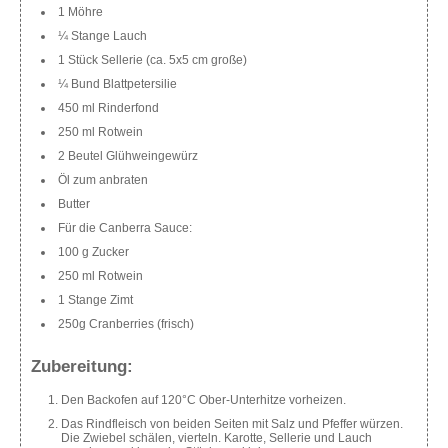
1 Möhre
¼ Stange Lauch
1 Stück Sellerie (ca. 5x5 cm große)
¼ Bund Blattpetersilie
450 ml Rinderfond
250 ml Rotwein
2 Beutel Glühweingewürz
Öl zum anbraten
Butter
Für die Canberra Sauce:
100 g Zucker
250 ml Rotwein
1 Stange Zimt
250g Cranberries (frisch)
Zubereitung:
Den Backofen auf 120°C Ober-Unterhitze vorheizen.
Das Rindfleisch von beiden Seiten mit Salz und Pfeffer würzen.
Die Zwiebel schälen, vierteln. Karotte, Sellerie und Lauch