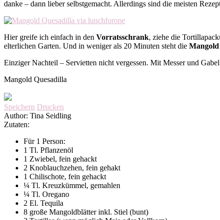
danke – dann lieber selbstgemacht. Allerdings sind die meisten Rezep
Hier greife ich einfach in den
Vorratsschrank
, ziehe die Tortillapac
elterlichen Garten. Und in weniger als 20 Minuten steht die
Mangold 
Einziger Nachteil – Servietten nicht vergessen. Mit Messer und Gabe
Mangold Quesadilla
Speichern
Drucken
Author:
Tina Seidling
Zutaten:
Für 1 Person:
1 Tl. Pflanzenöl
1 Zwiebel, fein gehackt
2 Knoblauchzehen, fein gehakt
1 Chilischote, fein gehackt
¼ Tl. Kreuzkümmel, gemahlen
¼ Tl. Oregano
2 El. Tequila
8 große Mangoldblätter inkl. Stiel (bunt)