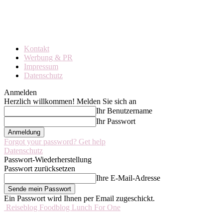
Kontakt
Werbung & PR
Impressum
Datenschutz
Anmelden
Herzlich willkommen! Melden Sie sich an
Ihr Benutzername
Ihr Passwort
Forgot your password? Get help
Datenschutz
Passwort-Wiederherstellung
Passwort zurücksetzen
Ihre E-Mail-Adresse
Ein Passwort wird Ihnen per Email zugeschickt.
Reiseblog Foodblog Lunch For One