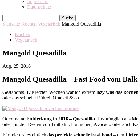
Impressum
Datenschutz
Startseite
Kochen
Vegetarisch
Mangold Quesadilla
Kochen
Vegetarisch
Mangold Quesadilla
Aug. 25, 2016
Mangold Quesadilla – Fast Food vom Bal
Geständnis! Die letzten Wochen war ich extrem
lazy was das koche
oder das schnelle Rührei, Omelett & co.
Oder meine E
ntdeckung in 2016 – Quesadilla
. Ursprünglich aus Me
oder mit den Resten von Truthahn, Hühnchen, Avocado oder auch Käse
Für mich ist es einfach das
perfekte schnelle Fast Food
– den
Liefe