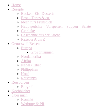
Home
Rezepte
Backen -Eis -Desserts
Brot – Tartes & co.
Ideen fürs Frühstück
Hauptgerichte – Vorspeisen – Suppen – Salate
Getränke
Geschenke aus der Küche
Rezepte A bis Z
Genussvoll Reisen
Europa
Großbritannien
Nordamerika
Afrika
Nepal / Tibet
Philippinen
Hotel
Reisetipps
Ressourcen
Blogroll
Kochbücher
Über mich
Kontakt
Werbung & PR