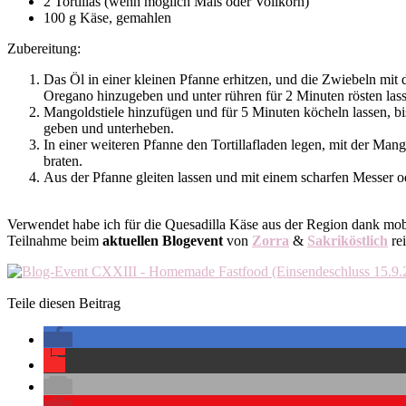
2 Tortillas (wenn möglich Mais oder Vollkorn)
100 g Käse, gemahlen
Zubereitung:
Das Öl in einer kleinen Pfanne erhitzen, und die Zwiebeln mit
Oregano hinzugeben und unter rühren für 2 Minuten rösten lass
Mangoldstiele hinzufügen und für 5 Minuten köcheln lassen, bis
geben und unterheben.
In einer weiteren Pfanne den Tortillafladen legen, mit der Man
braten.
Aus der Pfanne gleiten lassen und mit einem scharfen Messer od
Verwendet habe ich für die Quesadilla Käse aus der Region dank mobi
Teilnahme beim
aktuellen Blogevent
von
Zorra
&
Sakriköstlich
rei
Teile diesen Beitrag