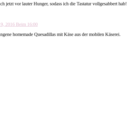
h jetzt vor lauter Hunger, sodass ich die Tastatur vollgesabbert hab!
19, 2016 Beim 16:00
gelungene homemade Quesadillas mit Käse aus der mobilen Käserei.