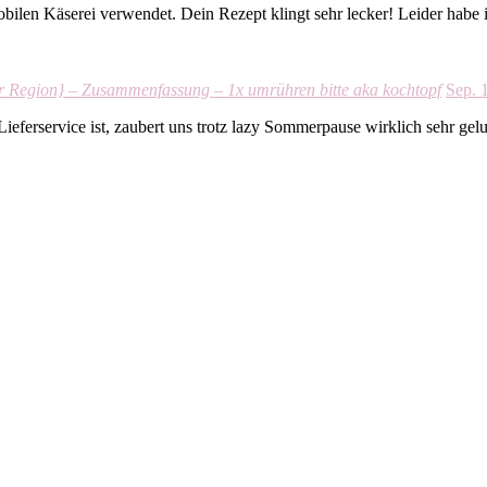
bilen Käserei verwendet. Dein Rezept klingt sehr lecker! Leider habe ic
 Region} – Zusammenfassung – 1x umrühren bitte aka kochtopf
Sep. 
 Lieferservice ist, zaubert uns trotz lazy Sommerpause wirklich sehr 