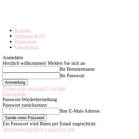
Kontakt
Werbung & PR
Impressum
Datenschutz
Anmelden
Herzlich willkommen! Melden Sie sich an
Ihr Benutzername
Ihr Passwort
Forgot your password? Get help
Datenschutz
Passwort-Wiederherstellung
Passwort zurücksetzen
Ihre E-Mail-Adresse
Ein Passwort wird Ihnen per Email zugeschickt.
Reiseblog Foodblog Lunch For One