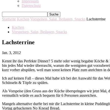
Impressum
Datenschutz
Startseite
Kochen
Vorspeisen, Salat, Beilagen, Snacks
Lachsterrine
Kochen
Vorspeisen, Salat, Beilagen, Snacks
Lachsterrine
Jan. 3, 2012
Kennt ihr das Perfekte Dinner? 5 mehr oder wenig begabte Köche & 
bin jedes Mal wieder überrascht, warum die wenigsten gut vorzuber
kurz vorher abspülen, weil man sonst keinen Platz zum anrichten in 
Ich auf keinen Fall – dieses Mal habe ich bei der Auswahl für das W
Schüsseln & Töpfe zu spülen.
Als Vorspeise (den Gruss aus der Küche überspringen wir jetzt Mal, da
vermutlich würde es auch bequem für 6 Personen ausreichen.
Mangels alternative durfte bei mir die Lachsterrine in kleine Puddin
Vortag gebackenen No Knead Bread.