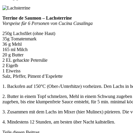
Terrine de Saumon – Lachsterrine
Vorspeise für 6 Personen von Cucina Casalinga
250g Lachsfilet (ohne Haut)
35g Tomatenmark
36 g Mehl
165 ml Milch
20 g Butter
2 EL gehackte Petersilie
2 Eigelb
1 Eiweiss
Salz, Pfeffer, Piment d’Espelette
1. Backofen auf 150°C (Ober-/Unterhitze) vorheizen. Den Lachs in he
2. Butter in einem Topf schmelzen, Mehl in einem Schwung zugeben un
zugeben, bis eine klumpenfreie Sauce entsteht, für 5 min. minimal k
3. Zusammen mit dem Lachs im Mixer (hier Mulinex) pürieren. Die ver
4. Mindestens 12 Stunden, am besten über Nacht kaltstellen.
Teile diesen Beitrag