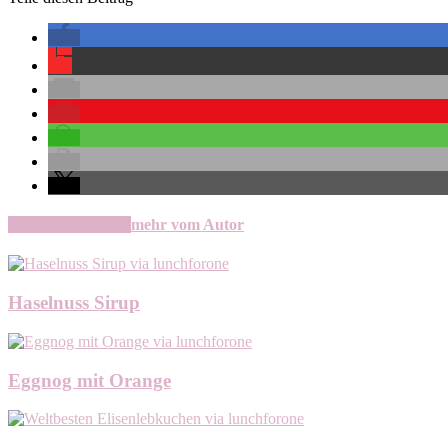
verwandte Artikel
mehr vom Autor
Haselnuss Sirup
Eggnog mit Orange