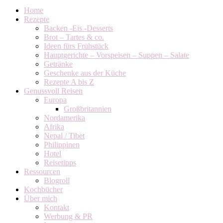
Home
Rezepte
Backen -Eis -Desserts
Brot – Tartes & co.
Ideen fürs Frühstück
Hauptgerichte – Vorspeisen – Suppen – Salate
Getränke
Geschenke aus der Küche
Rezepte A bis Z
Genussvoll Reisen
Europa
Großbritannien
Nordamerika
Afrika
Nepal / Tibet
Philippinen
Hotel
Reisetipps
Ressourcen
Blogroll
Kochbücher
Über mich
Kontakt
Werbung & PR