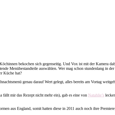
Köchinnen bekochen sich gegenseitig. Und Vox ist mit der Kamera dab
eitende Menübestandteile auswählen. Wer mag schon stundenlang in der
der Küche hat?
eihnachtsmenü genau darauf Wert gelegt, alles bereits am Vortag weitg
 fällt mir das Rezept nicht mehr ein), gab es eine von
Natahlie’s
lecker
gformen aus England, somit hatten diese in 2011 auch noch ihre Premie