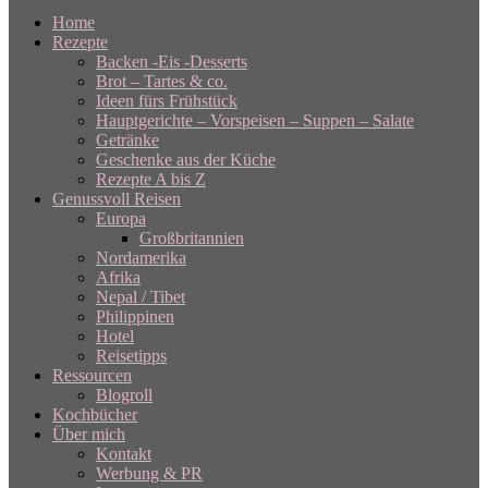
Home
Rezepte
Backen -Eis -Desserts
Brot – Tartes & co.
Ideen fürs Frühstück
Hauptgerichte – Vorspeisen – Suppen – Salate
Getränke
Geschenke aus der Küche
Rezepte A bis Z
Genussvoll Reisen
Europa
Großbritannien
Nordamerika
Afrika
Nepal / Tibet
Philippinen
Hotel
Reisetipps
Ressourcen
Blogroll
Kochbücher
Über mich
Kontakt
Werbung & PR