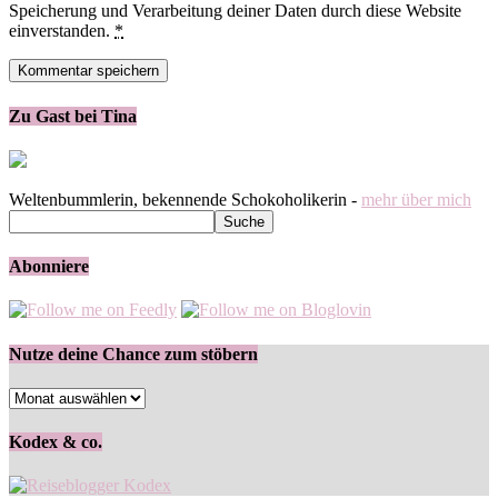
Speicherung und Verarbeitung deiner Daten durch diese Website
einverstanden.
*
Zu Gast bei Tina
Weltenbummlerin, bekennende Schokoholikerin -
mehr über mich
Abonniere
Nutze deine Chance zum stöbern
Nutze
deine
Chance
Kodex & co.
zum
stöbern