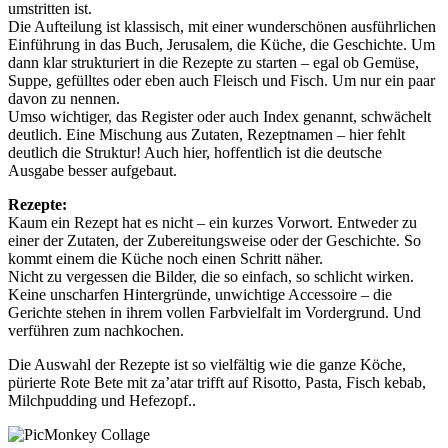
umstritten ist.
Die Aufteilung ist klassisch, mit einer wunderschönen ausführlichen
Einführung in das Buch, Jerusalem, die Küche, die Geschichte. Um
dann klar strukturiert in die Rezepte zu starten – egal ob Gemüse,
Suppe, gefülltes oder eben auch Fleisch und Fisch. Um nur ein paar
davon zu nennen.
Umso wichtiger, das Register oder auch Index genannt, schwächelt
deutlich. Eine Mischung aus Zutaten, Rezeptnamen – hier fehlt
deutlich die Struktur! Auch hier, hoffentlich ist die deutsche
Ausgabe besser aufgebaut.
Rezepte:
Kaum ein Rezept hat es nicht – ein kurzes Vorwort. Entweder zu
einer der Zutaten, der Zubereitungsweise oder der Geschichte. So
kommt einem die Küche noch einen Schritt näher.
Nicht zu vergessen die Bilder, die so einfach, so schlicht wirken.
Keine unscharfen Hintergründe, unwichtige Accessoire – die
Gerichte stehen in ihrem vollen Farbvielfalt im Vordergrund. Und
verführen zum nachkochen.
Die Auswahl der Rezepte ist so vielfältig wie die ganze Köche,
pürierte Rote Bete mit za’atar trifft auf Risotto, Pasta, Fisch kebab,
Milchpudding und Hefezopf..