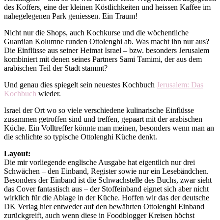
des Koffers, eine der kleinen Köstlichkeiten und heissen Kaffee im
nahegelegenen Park geniessen. Ein Traum!
Nicht nur die Shops, auch Kochkurse und die wöchentliche
Guardian Kolumne runden Ottolenghi ab. Was macht ihn nur aus?
Die Einflüsse aus seiner Heimat Israel – bzw. besonders Jerusalem
kombiniert mit denen seines Partners Sami Tamimi, der aus dem
arabischen Teil der Stadt stammt?
Und genau dies spiegelt sein neuestes Kochbuch
Jerusalem: Das
Kochbuch
wieder.
Israel der Ort wo so viele verschiedene kulinarische Einflüsse
zusammen getroffen sind und treffen, gepaart mit der arabischen
Küche. Ein Volltreffer könnte man meinen, besonders wenn man an
die schlichte so typische Ottolenghi Küche denkt.
Layout:
Die mir vorliegende englische Ausgabe hat eigentlich nur drei
Schwächen – den Einband, Register sowie nur ein Lesebändchen.
Besonders der Einband ist die Schwachstelle des Buchs, zwar sieht
das Cover fantastisch aus – der Stoffeinband eignet sich aber nicht
wirklich für die Ablage in der Küche. Hoffen wir das der deutsche
DK Verlag hier entweder auf den bewährten Ottolenghi Einband
zurückgreift, auch wenn diese in Foodblogger Kreisen höchst