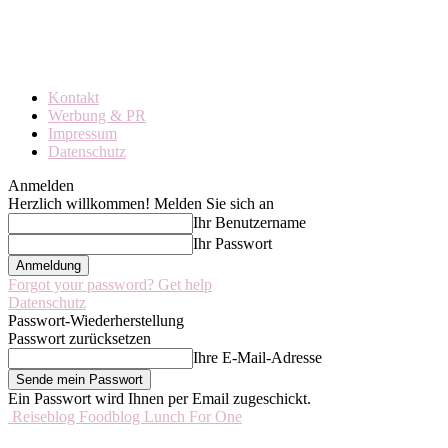
Kontakt
Werbung & PR
Impressum
Datenschutz
Anmelden
Herzlich willkommen! Melden Sie sich an
Ihr Benutzername
Ihr Passwort
Forgot your password? Get help
Datenschutz
Passwort-Wiederherstellung
Passwort zurücksetzen
Ihre E-Mail-Adresse
Ein Passwort wird Ihnen per Email zugeschickt.
Reiseblog Foodblog Lunch For One