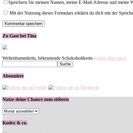
Speichern Sie meinen Namen, meine E-Mail-Adresse und meine W
Mit der Nutzung dieses Formulars erklärst du dich mit der Speic
Zu Gast bei Tina
Weltenbummlerin, bekennende Schokoholikerin -
mehr über mich
Abonniere
Nutze deine Chance zum stöbern
Nutze
deine
Chance
Kodex & co.
zum
stöbern