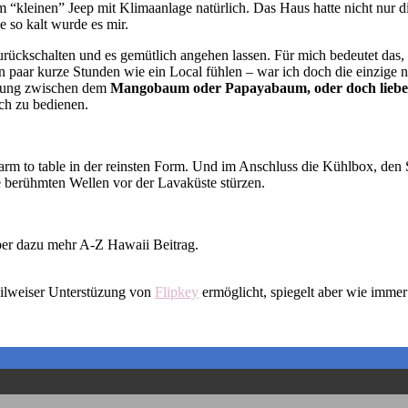
 “kleinen” Jeep mit Klimaanlage natürlich. Das Haus hatte nicht nur di
e so kalt wurde es mir.
urückschalten und es gemütlich angehen lassen. Für mich bedeutet das
in paar kurze Stunden wie ein Local fühlen – war ich doch die einzige
idung zwischen dem
Mangobaum oder Papayabaum, oder doch lieber
ch zu bedienen.
arm to table in der reinsten Form. Und im Anschluss die Kühlbox, den
e berühmten Wellen vor der Lavaküste stürzen.
aber dazu mehr A-Z Hawaii Beitrag.
eilweiser Unterstüzung von
Flipkey
ermöglicht, spiegelt aber wie imme