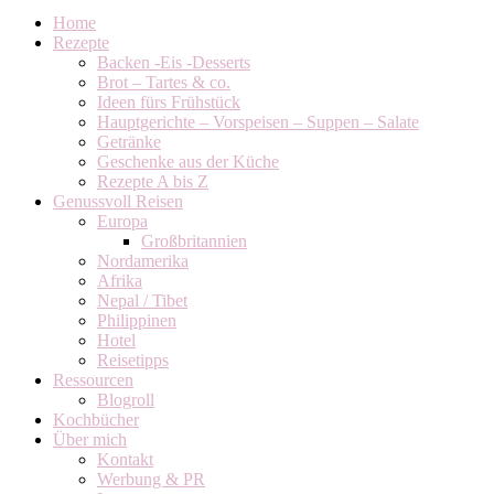
Home
Rezepte
Backen -Eis -Desserts
Brot – Tartes & co.
Ideen fürs Frühstück
Hauptgerichte – Vorspeisen – Suppen – Salate
Getränke
Geschenke aus der Küche
Rezepte A bis Z
Genussvoll Reisen
Europa
Großbritannien
Nordamerika
Afrika
Nepal / Tibet
Philippinen
Hotel
Reisetipps
Ressourcen
Blogroll
Kochbücher
Über mich
Kontakt
Werbung & PR