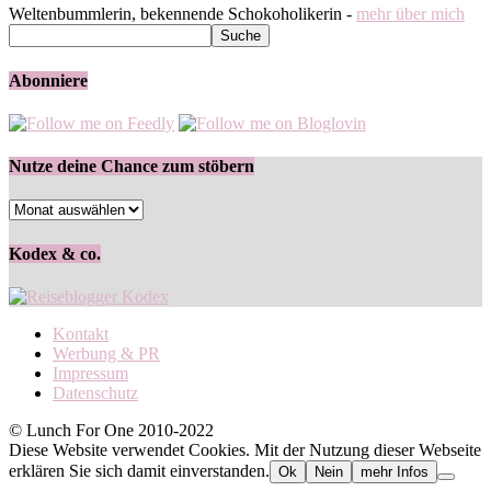
Weltenbummlerin, bekennende Schokoholikerin -
mehr über mich
Abonniere
Nutze deine Chance zum stöbern
Nutze
deine
Chance
Kodex & co.
zum
stöbern
Kontakt
Werbung & PR
Impressum
Datenschutz
© Lunch For One 2010-2022
Diese Website verwendet Cookies. Mit der Nutzung dieser Webseite
erklären Sie sich damit einverstanden.
Ok
Nein
mehr Infos