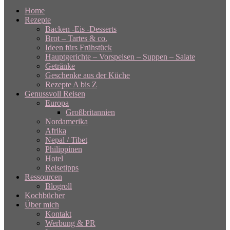
Home
Rezepte
Backen -Eis -Desserts
Brot – Tartes & co.
Ideen fürs Frühstück
Hauptgerichte – Vorspeisen – Suppen – Salate
Getränke
Geschenke aus der Küche
Rezepte A bis Z
Genussvoll Reisen
Europa
Großbritannien
Nordamerika
Afrika
Nepal / Tibet
Philippinen
Hotel
Reisetipps
Ressourcen
Blogroll
Kochbücher
Über mich
Kontakt
Werbung & PR