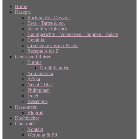
Home
Rezepte
Backen -Eis -Desserts
Brot – Tartes & co.
Ideen fürs Frühstück
Hauptgerichte – Vorspeisen – Suppen – Salate
Getränke
Geschenke aus der Küche
Rezepte A bis Z
Genussvoll Reisen
Europa
Großbritannien
Nordamerika
Afrika
Nepal / Tibet
Philippinen
Hotel
Reisetipps
Ressourcen
Blogroll
Kochbücher
Über mich
Kontakt
Werbung & PR