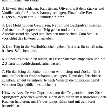
Muffinformen auskleiden.
3. Eiweiß steif schlagen. Kalt stellen. Olivenöl mit dem Zucker und
Vanillemark für 5 min. schaumig schlagen. Einzeln die Eier
zugeben, jeweils für 60 Sekunden rühren.
4. Das Mehl mit den Gewürzen, Natron und Backpulver mischen.
Auf mehrere Etappen zum Teig geben und unterrühren.
Anschliessend die Äpel und Rosinen unterziehen. Zum Schluss
vorsichtig das Eiweiss unterheben.
5. Den Teig in die Muffinförmchen geben (je 2 El), für ca. 20 min.
backen. Stäbchen probe.
6. Cupcakes auskühlen lassen, in Frischhaltefolie einpacken und für
2-3 Tage im Kühlschrank ruhen lassen.
7. Für das Icing die Butter mit dem Ahornsirup und Zucker für 5
min. auf höchster Stufe schaumig schlagen. Dann den Frischkäse
zugeben, erneut verrühren. Je nach Wunsch die Cupcakes damit
verzieren (Spritztülle, bestreichen..)
Hinweis: Anstelle von Cupcakes kann der Teig auch in einer 20er
Springform gebacken werden. Nach dem ruhen im Kühlschrank den
Kuchen halbieren, mit 1/3 des Icings füllen und mit dem Rest
bestreichen.