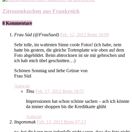
Zitronenkuchen aus Frankreich
8 Kommentare
Frau Süd (@FrauSued)
Feb. 12, 2012 Beim 10:09
Sehr tolle, im wahrsten Sinne coole Fotos! (ich habe, nein
hatte bis gestern, die gleiche Tortenplatte wie oben auf dem
Foto abgebildet. Beim abtrocknen ist sie mir gebrochen und
ich hab mich übel geschnitten…)
Schönen Sonntag und liebe Grüsse von
Frau Süd
Antwort
Tina
Feb. 17, 2012 Beim 18:57
Impressionen hat schon schöne sachen – ach ich könnte
da immer shoppen bis die Kreditkarte glüht
Antwort
lingonsmak
Feb. 13, 2012 Beim 07:13
na, bei dir kann man jedenfalls nicht sagen, dass das foto nicht