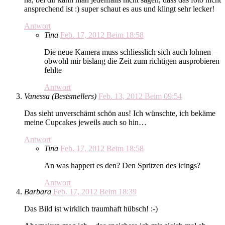
ansprechend ist :) super schaut es aus und klingt sehr lecker!
Antwort
Tina
Feb. 17, 2012 Beim 18:58
Die neue Kamera muss schliesslich sich auch lohnen –
obwohl mir bislang die Zeit zum richtigen ausprobieren
fehlte
Antwort
Vanessa (Bestsmellers)
Feb. 13, 2012 Beim 09:54
Das sieht unverschämt schön aus! Ich wünschte, ich bekäme
meine Cupcakes jeweils auch so hin…
Antwort
Tina
Feb. 17, 2012 Beim 18:58
An was happert es den? Den Spritzen des icings?
Antwort
Barbara
Feb. 17, 2012 Beim 18:39
Das Bild ist wirklich traumhaft hübsch! :-)