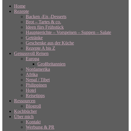
Home
Rezepte
Backen -Eis -Desserts
Brot – Tartes & co.
Ideen fürs Frühstück
Hauptgerichte – Vorspeisen – Suppen – Salate
Getränke
Geschenke aus der Küche
Rezepte A bis Z
Genussvoll Reisen
Europa
Großbritannien
Nordamerika
Afrika
Nepal / Tibet
Philippinen
Hotel
Reisetipps
Ressourcen
Blogroll
Kochbücher
Über mich
Kontakt
Werbung & PR