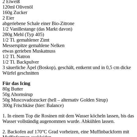
2 Eiweiß
120ml Olivenöl
160g Zucker
2 Eier
abgeriebene Schale einer Bio-Zitrone
1/2 Vanillestange (das Markt davon)
280g Mehl (Typ 405)
1/2 Tl. gemahlener Zimt
Messerspitze gemahlene Nelken
etwas gerieben Muskatnuss
1/2 Tl. Natron
1/2 Tl. Backpulver
3 säuerliche Äpel (Boskop), geschält, entkernt und in 0,5 cm dicke
Würfel geschnitten
Für das Icing
80g Butter
50g Ahornsirup
50g Muscovadozucker (hell – alternativ Golden Sirup)
300g Frischkäse (hier: Balance)
1. In einem Top die Rosinen mit dem Wasser köcheln lassen, bis das
Wasser vollständig augenommen wurde. Abkühlen lassen.
2. Backofen auf 170°C Grad vorheizen, eine Muffinbackform mit