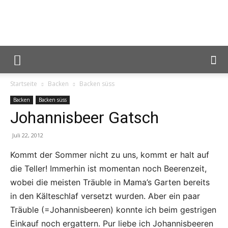
Reiseblog
Startseite
Backen
Backen süss
Foodblog
Backen
Backen süss
Johannisbeer Gatsch
Juli 22, 2012
Lunch
Kommt der Sommer nicht zu uns, kommt er halt auf
die Teller! Immerhin ist momentan noch Beerenzeit,
wobei die meisten Träuble in Mama’s Garten bereits
For
in den Kälteschlaf versetzt wurden. Aber ein paar
Träuble (=Johannisbeeren) konnte ich beim gestrigen
Einkauf noch ergattern. Pur liebe ich Johannisbeeren