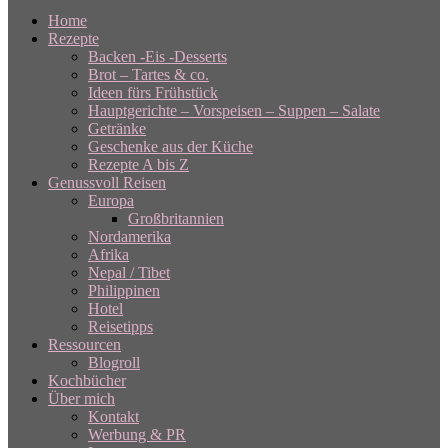
Home
Rezepte
Backen -Eis -Desserts
Brot – Tartes & co.
Ideen fürs Frühstück
Hauptgerichte – Vorspeisen – Suppen – Salate
Getränke
Geschenke aus der Küche
Rezepte A bis Z
Genussvoll Reisen
Europa
Großbritannien
Nordamerika
Afrika
Nepal / Tibet
Philippinen
Hotel
Reisetipps
Ressourcen
Blogroll
Kochbücher
Über mich
Kontakt
Werbung & PR