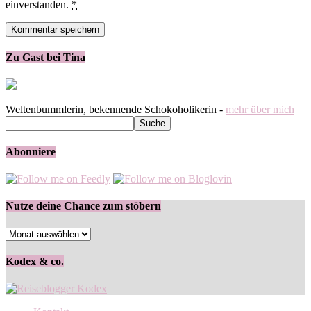
einverstanden.
*
Zu Gast bei Tina
Weltenbummlerin, bekennende Schokoholikerin -
mehr über mich
Abonniere
Nutze deine Chance zum stöbern
Nutze
deine
Chance
Kodex & co.
zum
stöbern