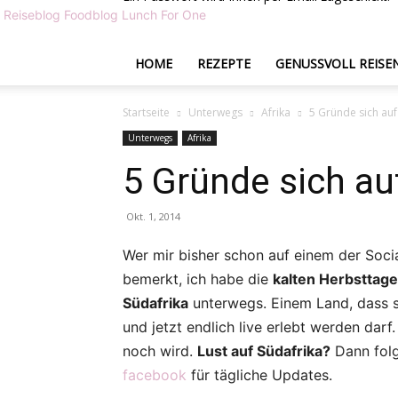
Reiseblog Foodblog Lunch For One
HOME
REZEPTE
GENUSSVOLL REISE
Startseite
Unterwegs
Afrika
5 Gründe sich auf
Unterwegs
Afrika
5 Gründe sich au
Okt. 1, 2014
Wer mir bisher schon auf einem der Soci
bemerkt, ich habe die
kalten Herbsttage
Südafrika
unterwegs. Einem Land, dass s
und jetzt endlich live erlebt werden darf
noch wird.
Lust auf Südafrika?
Dann folg
facebook
für tägliche Updates.