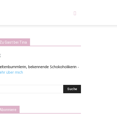
Zu Gast bei Tina
eltenbummlerin, bekennende Schokoholikerin -
ehr über mich
Abonniere