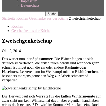
Impressum
Datenschutz
Startseite
Kochen
Geschenke aus der Küche
Zwetschgenketschup
Kochen
Geschenke aus der Küche
Zwetschgenketschup
Okt. 2, 2014
Das war er nun, der
Spätsommer
. Die Blätter fangen an sich
deutlich zu verfärben, die ersten fallen bereits und wer noch ganz
schnell ist findet noch die ein oder andere
Kastanie oder
Haselnuss
. Letztere dann im Wettkampf mit den
Eichhörnchen
, die
besonders morgens gerne den Weg zur Arbeit schmatzend
versperren.
Die Tierwelt baut sich
Vorräte für die kalten Wintermonate
auf,
zwar steht uns kein Winterschlaf davor aber eigentich handhaben
wir es doch genauso? Da wird im Sommer Marmelade eingekocht,