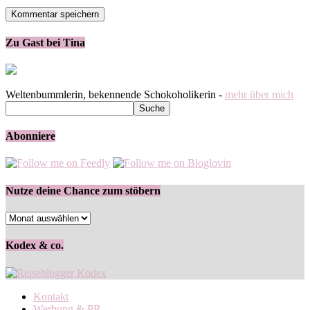
Zu Gast bei Tina
Weltenbummlerin, bekennende Schokoholikerin -
mehr über mich
Abonniere
Nutze deine Chance zum stöbern
Nutze
deine
Chance
Kodex & co.
zum
stöbern
Kontakt
Werbung & PR