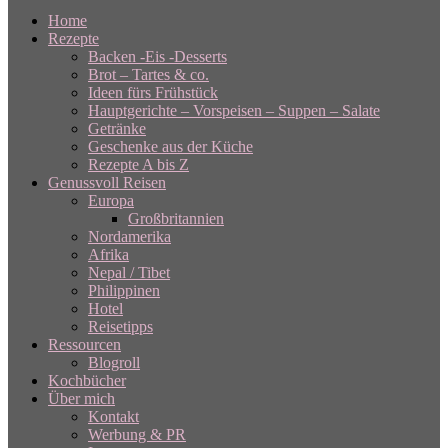
Home
Rezepte
Backen -Eis -Desserts
Brot – Tartes & co.
Ideen fürs Frühstück
Hauptgerichte – Vorspeisen – Suppen – Salate
Getränke
Geschenke aus der Küche
Rezepte A bis Z
Genussvoll Reisen
Europa
Großbritannien
Nordamerika
Afrika
Nepal / Tibet
Philippinen
Hotel
Reisetipps
Ressourcen
Blogroll
Kochbücher
Über mich
Kontakt
Werbung & PR