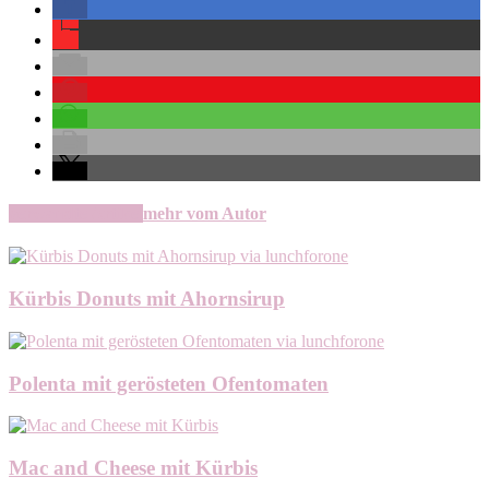
verwandte Artikel
mehr vom Autor
Kürbis Donuts mit Ahornsirup
Polenta mit gerösteten Ofentomaten
Mac and Cheese mit Kürbis