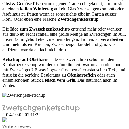
Obst & Gemüse frisch vom eigenen Garten eingekocht, nur um sich
an einem
kalten Wintertag
auf ein Glas Zwetschgenkompott oder
Apfelmus zu freuen wenn es sonst nichts gibt im Garten ausser
Kohl. Oder eben eine Flasche
Zwetschgenketschup
.
Die
Idee zum Zwetschgenketschup
entstand mehr oder weniger
aus der
Not
, recht schnell eine große Menge an Zwetschgen im Juli,
unser Baum gehört eher zu einem der ganz frühen, zu
verarbeiten
.
Und mehr als ein Kuchen, Zwetschengenknödel und ganz viel
einfrieren war da einfach nicht drin.
Ketschup auf Obstbasis
hatte vor zwei Jahren schon mit dem
Rhabarberketschup wunderbar funktioniert, warum also nicht auch
mit Zwetschgen? Etwas Ingwer für einen eher asiatischen Tick, und
fertig ist die perfekte Begleitung zu
Ofenkartoffeln
oder auch
einem schönen Stück
Fleisch vom Grill
. Das natürlich auch im
Winter.
Zwetschgenketschup
2014-10-02 07:11:22
Write a review