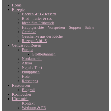
Home
Rezepte
Backen -Eis -Desserts
Brot – Tartes & co.
Ideen fürs Frühstück
Hauptgerichte – Vorspeisen – Suppen – Salate
Getränke
Geschenke aus der Küche
Rezepte A bis Z
Genussvoll Reisen
Europa
Großbritannien
Nordamerika
Afrika
Nepal / Tibet
Philippinen
Hotel
Reisetipps
Ressourcen
Blogroll
Kochbücher
Über mich
Kontakt
Werbung & PR