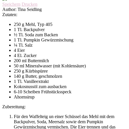
Speichern
Drucken
Author:
Tina Seidling
Zutaten:
250 g Mehl, Typ 405
1 Tl. Backpulver
½ Tl. Soda zum Backen
1 Tl. Pumpkin Gewürzmischung
¼ Tl. Salz
4 Eier
4 El. Zucker
200 ml Buttermilch
50 ml Mineralwasser (mit Kohlensäure)
250 g Kürbispüree
140 g Butter, geschmolzen
1 Tl. Vanilleextrakt
Kokosnussöl zum ausbacken
6-10 Scheiben Frühstücksspeck
Ahornsirup
Zubereitung:
Für den Waffelteig un einer Schüssel das Mehl mit dem
Backpulver, Soda, Meersalz sowie dem Pumpkin
Gewürzmischung vermischen. Die Eier trennen und das