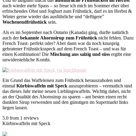
Und so langsam macht das
ausführliche Frühstücken im Herbst
auch wieder mehr Spass – so freue ich mich im Sommer eher über
erfrischendes Obst und Joghurt zum Frühstück, darf es im Herbst &
Winter gerne wieder das ausführliche und “deftigere”
Wochenendfrühstück
sein.
Als es im September nach Ontario (Kanada) ging, durfte natürlich
auch der
bekannte Ahornsirup zum Frühstück
nicht fehlen. Dazu
French Toast- perfekt oder? Aber dann war da noch knusprig
gebratener Frühstücksspeck auf dem French Toast – und was für
einen Kombination! Die
Mischung aus salzig und süss
ergibt eine
unwiderstehliche Kombi.
Ein Grund das Waffeleisen zum Frühstück herauszuholen und
einmal
Kürbiswaffeln mit Speck
auszuprobieren – vermutlich sind
das dieses Jahr meine neuen Lieblingswaffeln. Wichtig dabei, nicht
an der Qualität des Ahornsirup zu sparen – am besten einen recht
dunklen Sirup verwenden und den günstigen im Supermarkt links
liegen lassen.
5.0
from
1
reviews
Kürbiswaffeln mit Speck