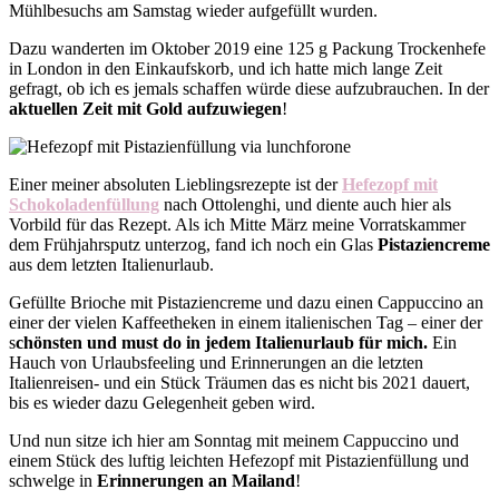
Mühlbesuchs am Samstag wieder aufgefüllt wurden.
Dazu wanderten im Oktober 2019 eine 125 g Packung Trockenhefe
in London in den Einkaufskorb, und ich hatte mich lange Zeit
gefragt, ob ich es jemals schaffen würde diese aufzubrauchen. In der
aktuellen Zeit mit Gold aufzuwiegen
!
Einer meiner absoluten Lieblingsrezepte ist der
Hefezopf mit
Schokoladenfüllung
nach Ottolenghi, und diente auch hier als
Vorbild für das Rezept. Als ich Mitte März meine Vorratskammer
dem Frühjahrsputz unterzog, fand ich noch ein Glas
Pistaziencreme
aus dem letzten Italienurlaub.
Gefüllte Brioche mit Pistaziencreme und dazu einen Cappuccino an
einer der vielen Kaffeetheken in einem italienischen Tag – einer der
s
chönsten und must do in jedem Italienurlaub für mich.
Ein
Hauch von Urlaubsfeeling und Erinnerungen an die letzten
Italienreisen- und ein Stück Träumen das es nicht bis 2021 dauert,
bis es wieder dazu Gelegenheit geben wird.
Und nun sitze ich hier am Sonntag mit meinem Cappuccino und
einem Stück des luftig leichten Hefezopf mit Pistazienfüllung und
schwelge in
Erinnerungen an Mailand
!