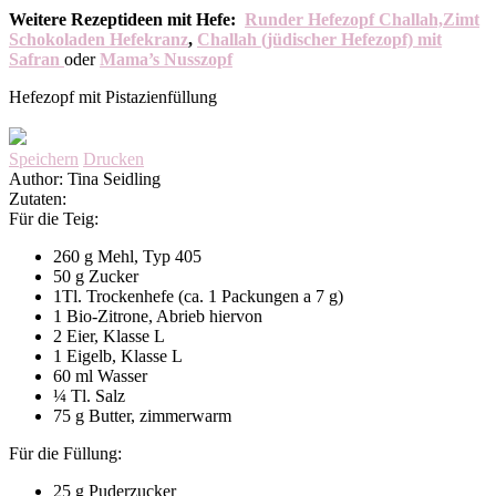
Weitere Rezeptideen mit Hefe:
Runder Hefezopf Challah,
Zimt
Schokoladen Hefekranz
,
Challah (jüdischer Hefezopf) mit
Safran
oder
Mama’s Nusszopf
Hefezopf mit Pistazienfüllung
Speichern
Drucken
Author:
Tina Seidling
Zutaten:
Für die Teig:
260 g Mehl, Typ 405
50 g Zucker
1Tl. Trockenhefe (ca. 1 Packungen a 7 g)
1 Bio-Zitrone, Abrieb hiervon
2 Eier, Klasse L
1 Eigelb, Klasse L
60 ml Wasser
¼ Tl. Salz
75 g Butter, zimmerwarm
Für die Füllung:
25 g Puderzucker