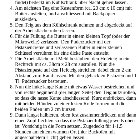
findet) bedeckt im Kühlschrank über Nacht gehen lassen.
Am nächsten Tag eine Kastenform (ca. 23 cm x 10 cm) mit
Butter ausfetten, und anschliessend mit Backpapier
auskleiden.
Den Teig aus dem Kühlschrank nehmen und abgedeckt auf
der Arbeitsfläche ruhen lassen.
Für die Füllung die Butter in einem kleinen Topf (oder der
Mikrowelle) zerlassen. Den Puderzucker mit der
Pistaziencreme und zerlassenen Butter in einer kleinen
Schüssel verrühren bis eine dicke Paste entsteht.
Die Arbeitsfläche mit Mehl bestäuben, den Hefeteig in ein
Rechteck mit ca. 38cm x 28 cm ausrollen. Nun die
Pistazienpaste auf den Hefeteig streichen, dabei einen 2 cm
Abstand zum Rand lassen. Mit den gehackten Pistazien und 1
Tl. Puderzucker bestreuen.
Nun die linke lange Kante mit etwas Wasser bestreichen und
von rechts beginnend (der langen Seite) den Teig aufzurollen,
so dass die nasse Kante abschliessend. Kurz andrücken, dann
mit beiden Händen zu einer festen Rolle formen und die
beiden Enden um 2 cm kürzen.
Dann längst halbieren, oben fest zusammendrücken und dann
einen Zopf flechten so dass die Pistazienfüllung jeweils oben
ist. Vorsichtig in die Form setzten. Zugedeckt für 1-1,5
Stunden am einem warmen Ort (hier Backofen mit
angeschaltetem Licht) gehen lassen.