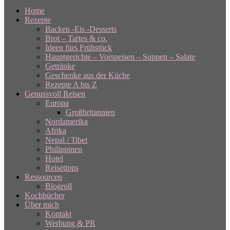
Home
Rezepte
Backen -Eis -Desserts
Brot – Tartes & co.
Ideen fürs Frühstück
Hauptgerichte – Vorspeisen – Suppen – Salate
Getränke
Geschenke aus der Küche
Rezepte A bis Z
Genussvoll Reisen
Europa
Großbritannien
Nordamerika
Afrika
Nepal / Tibet
Philippinen
Hotel
Reisetipps
Ressourcen
Blogroll
Kochbücher
Über mich
Kontakt
Werbung & PR