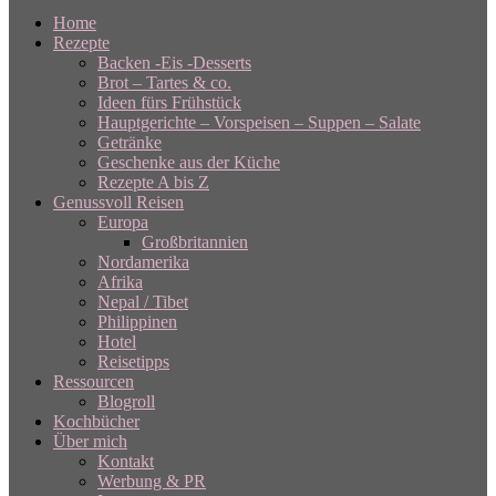
Home
Rezepte
Backen -Eis -Desserts
Brot – Tartes & co.
Ideen fürs Frühstück
Hauptgerichte – Vorspeisen – Suppen – Salate
Getränke
Geschenke aus der Küche
Rezepte A bis Z
Genussvoll Reisen
Europa
Großbritannien
Nordamerika
Afrika
Nepal / Tibet
Philippinen
Hotel
Reisetipps
Ressourcen
Blogroll
Kochbücher
Über mich
Kontakt
Werbung & PR