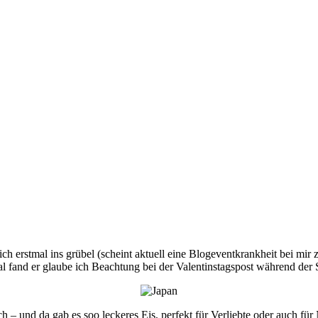
ch erstmal ins grübel (scheint aktuell eine Blogeventkrankheit bei m
al fand er glaube ich Beachtung bei der Valentinstagspost während der 
– und da gab es soo leckeres Eis, perfekt für Verliebte oder auch für N