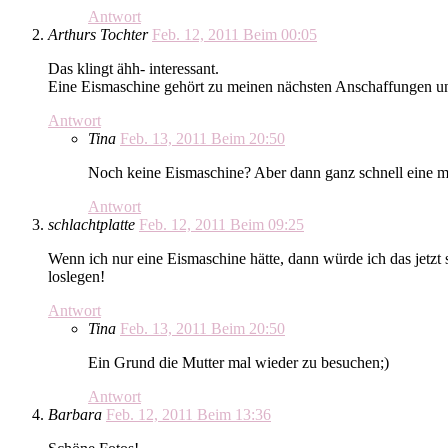
Antwort
Arthurs Tochter
Feb. 12, 2011 Beim 00:05
Das klingt ähh- interessant.
Eine Eismaschine gehört zu meinen nächsten Anschaffungen und
Antwort
Tina
Feb. 13, 2011 Beim 20:50
Noch keine Eismaschine? Aber dann ganz schnell eine mi
Antwort
schlachtplatte
Feb. 12, 2011 Beim 09:25
Wenn ich nur eine Eismaschine hätte, dann würde ich das jetzt
loslegen!
Antwort
Tina
Feb. 13, 2011 Beim 20:50
Ein Grund die Mutter mal wieder zu besuchen;)
Antwort
Barbara
Feb. 12, 2011 Beim 13:36