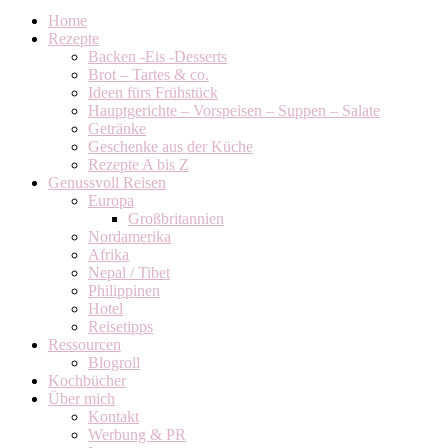
Home
Rezepte
Backen -Eis -Desserts
Brot – Tartes & co.
Ideen fürs Frühstück
Hauptgerichte – Vorspeisen – Suppen – Salate
Getränke
Geschenke aus der Küche
Rezepte A bis Z
Genussvoll Reisen
Europa
Großbritannien
Nordamerika
Afrika
Nepal / Tibet
Philippinen
Hotel
Reisetipps
Ressourcen
Blogroll
Kochbücher
Über mich
Kontakt
Werbung & PR