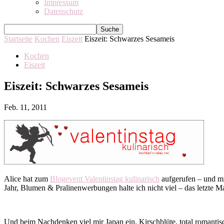
Impressum
Datenschutz
Startseite
Kochen
Eiszeit
Eiszeit: Schwarzes Sesameis
Kochen
Eiszeit
Eiszeit: Schwarzes Sesameis
Feb. 11, 2011
Alice hat zum
Blogevent Valentinstag kulinarisch
aufgerufen – und mi
Jahr, Blumen & Pralinenwerbungen halte ich nicht viel – das letzte M
Und beim Nachdenken viel mir Japan ein, Kirschblüte, total romantisch 