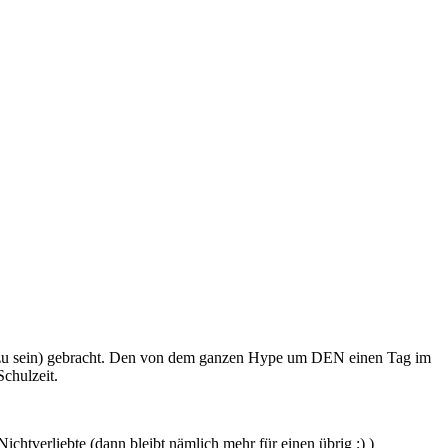
ir zu sein) gebracht. Den von dem ganzen Hype um DEN einen Tag im
Schulzeit.
ichtverliebte (dann bleibt nämlich mehr für einen übrig ;) )