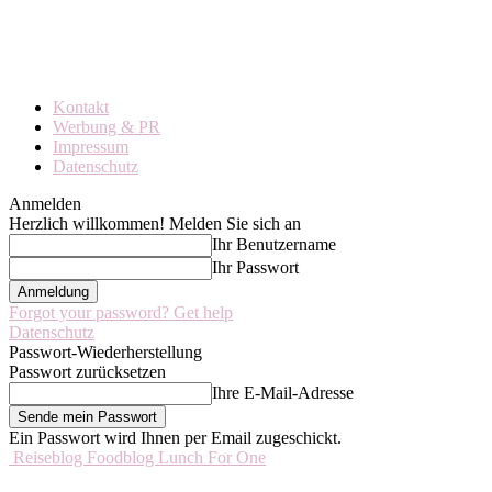
Kontakt
Werbung & PR
Impressum
Datenschutz
Anmelden
Herzlich willkommen! Melden Sie sich an
Ihr Benutzername
Ihr Passwort
Forgot your password? Get help
Datenschutz
Passwort-Wiederherstellung
Passwort zurücksetzen
Ihre E-Mail-Adresse
Ein Passwort wird Ihnen per Email zugeschickt.
Reiseblog Foodblog Lunch For One