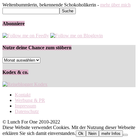
Weltenbummlerin, bekennende Schokoholikerin -
mehr über mich
Abonniere
Nutze deine Chance zum stöbern
Nutze
deine
Chance
Kodex & co.
zum
stöbern
Kontakt
Werbung & PR
Impressum
Datenschutz
© Lunch For One 2010-2022
Diese Website verwendet Cookies. Mit der Nutzung dieser Webseite
erklären Sie sich damit einverstanden.
Ok
Nein
mehr Infos