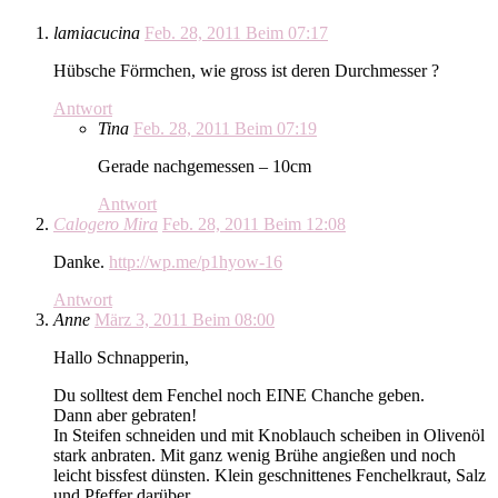
lamiacucina
Feb. 28, 2011 Beim 07:17
Hübsche Förmchen, wie gross ist deren Durchmesser ?
Antwort
Tina
Feb. 28, 2011 Beim 07:19
Gerade nachgemessen – 10cm
Antwort
Calogero Mira
Feb. 28, 2011 Beim 12:08
Danke.
http://wp.me/p1hyow-16
Antwort
Anne
März 3, 2011 Beim 08:00
Hallo Schnapperin,
Du solltest dem Fenchel noch EINE Chanche geben.
Dann aber gebraten!
In Steifen schneiden und mit Knoblauch scheiben in Olivenöl
stark anbraten. Mit ganz wenig Brühe angießen und noch
leicht bissfest dünsten. Klein geschnittenes Fenchelkraut, Salz
und Pfeffer darüber.