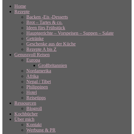
Home
Rezepte
Backen -Eis -Desserts
Brot – Tartes & co.
Ideen fürs Frühstück
Hauptgerichte – Vorspeisen – Suppen – Salate
Getränke
Geschenke aus der Küche
Rezepte A bis Z
Genussvoll Reisen
Europa
Großbritannien
Nordamerika
Afrika
Nepal / Tibet
Philippinen
Hotel
Reisetipps
Ressourcen
Blogroll
Kochbücher
Über mich
Kontakt
Werbung & PR