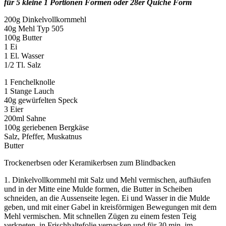
für 5 kleine 1 Portionen Formen oder 28er Quiche Form
200g Dinkelvollkornmehl
40g Mehl Typ 505
100g Butter
1 Ei
1 El. Wasser
1/2 Tl. Salz
1 Fenchelknolle
1 Stange Lauch
40g gewürfelten Speck
3 Eier
200ml Sahne
100g geriebenen Bergkäse
Salz, Pfeffer, Muskatnus
Butter
Trockenerbsen oder Keramikerbsen zum Blindbacken
1. Dinkelvollkornmehl mit Salz und Mehl vermischen, aufhäufen
und in der Mitte eine Mulde formen, die Butter in Scheiben
schneiden, an die Aussenseite legen. Ei und Wasser in die Mulde
geben, und mit einer Gabel in kreisförmigen Bewegungen mit dem
Mehl vermischen. Mit schnellen Zügen zu einem festen Teig
verkneten, in Frischhaltefolie verpacken und für 30 min. im