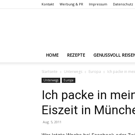
Kontakt
Werbung & PR
Impressum
Datenschutz
HOME
REZEPTE
GENUSSVOLL REISE
Startseite
Unterwegs
Europa
Ich packe in me
Unterwegs
Europa
Ich packe in mei
Eiszeit in Münch
Aug. 5, 2011