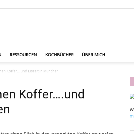
Reiseblog
N
RESSOURCEN
KOCHBÜCHER
ÜBER MICH
inen Koffer….und Eiszeit in München
Foodblog
nen Koffer….und
en
W
m
Lunch