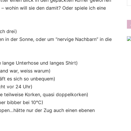
ter einen Blick in den gepackten Koffer geworfen
– wohin will sie den damit? Oder spiele ich eine
For
ich drei)
en in der Sonne, oder um “nervige Nachbarn” in die
e lange Unterhose und langes Shirt)
One
trand war, weiss warum)
läft es sich so unbequem)
ht vor 24 Uhr)
te teilweise Korken, quasi doppelkorken)
er bibber bei 10°C)
eppen…hätte nur der Zug auch einen ebenen