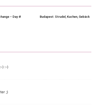
change – Day 4!
Budapest: Strudel, Kuchen, Gebäck
-) :-)
er ;)