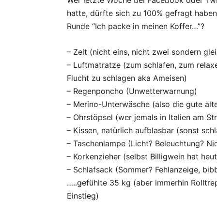
Wer letzte Woche bei Facebook oder Twit
hatte, dürfte sich zu 100% gefragt haben 
Runde “Ich packe in meinen Koffer…”?
– Zelt (nicht eins, nicht zwei sondern gle
– Luftmatratze (zum schlafen, zum relax
Flucht zu schlagen aka Ameisen)
– Regenponcho (Unwetterwarnung)
– Merino-Unterwäsche (also die gute alt
– Ohrstöpsel (wer jemals in Italien am S
– Kissen, natürlich aufblasbar (sonst sch
– Taschenlampe (Licht? Beleuchtung? Nic
– Korkenzieher (selbst Billigwein hat heu
– Schlafsack (Sommer? Fehlanzeige, bibb
…..gefühlte 35 kg (aber immerhin Rolltr
Einstieg)