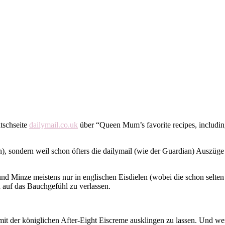
atschseite
dailymail.co.uk
über “Queen Mum’s favorite recipes, including 
n), sondern weil schon öfters die dailymail (wie der Guardian) Auszüg
d Minze meistens nur in englischen Eisdielen (wobei die schon selten 
 auf das Bauchgefühl zu verlassen.
it der königlichen After-Eight Eiscreme ausklingen zu lassen. Und wer