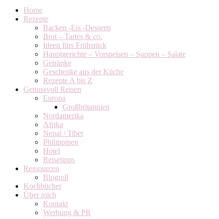
Home
Rezepte
Backen -Eis -Desserts
Brot – Tartes & co.
Ideen fürs Frühstück
Hauptgerichte – Vorspeisen – Suppen – Salate
Getränke
Geschenke aus der Küche
Rezepte A bis Z
Genussvoll Reisen
Europa
Großbritannien
Nordamerika
Afrika
Nepal / Tibet
Philippinen
Hotel
Reisetipps
Ressourcen
Blogroll
Kochbücher
Über mich
Kontakt
Werbung & PR