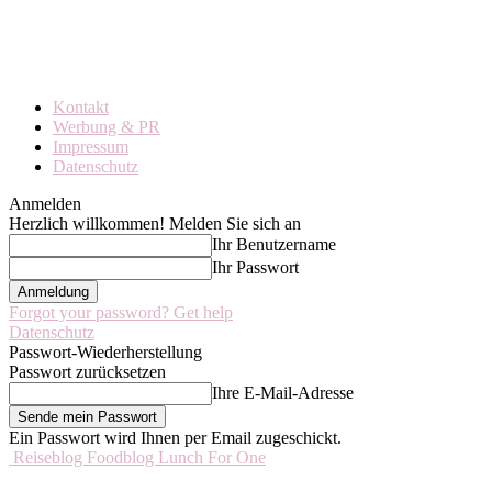
Kontakt
Werbung & PR
Impressum
Datenschutz
Anmelden
Herzlich willkommen! Melden Sie sich an
Ihr Benutzername
Ihr Passwort
Forgot your password? Get help
Datenschutz
Passwort-Wiederherstellung
Passwort zurücksetzen
Ihre E-Mail-Adresse
Ein Passwort wird Ihnen per Email zugeschickt.
Reiseblog Foodblog Lunch For One