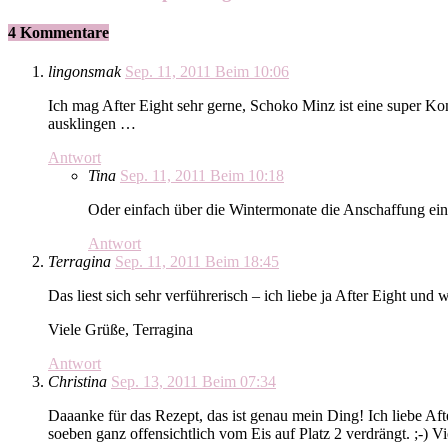
4 Kommentare
lingonsmak
Sep. 11, 2011 Beim 10:06
Ich mag After Eight sehr gerne, Schoko Minz ist eine super 
ausklingen …
Antwort
Tina
Sep. 11, 2011 Beim 10:18
Oder einfach über die Wintermonate die Anschaffung ein
Antwort
Terragina
Sep. 11, 2011 Beim 18:45
Das liest sich sehr verführerisch – ich liebe ja After Eight und
Viele Grüße, Terragina
Antwort
Christina
Sep. 13, 2011 Beim 07:34
Daaanke für das Rezept, das ist genau mein Ding! Ich liebe A
soeben ganz offensichtlich vom Eis auf Platz 2 verdrängt. ;-) V