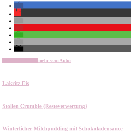
verwandte Artikel
mehr vom Autor
Lakritz Eis
Stollen Crumble {Resteverwertung}
Winterlicher Milchpudding mit Schokoladensauce