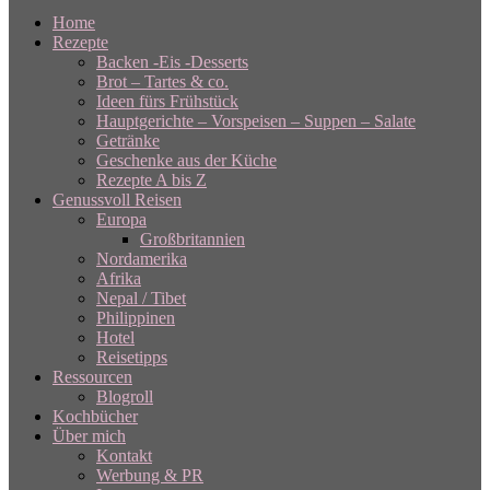
Home
Rezepte
Backen -Eis -Desserts
Brot – Tartes & co.
Ideen fürs Frühstück
Hauptgerichte – Vorspeisen – Suppen – Salate
Getränke
Geschenke aus der Küche
Rezepte A bis Z
Genussvoll Reisen
Europa
Großbritannien
Nordamerika
Afrika
Nepal / Tibet
Philippinen
Hotel
Reisetipps
Ressourcen
Blogroll
Kochbücher
Über mich
Kontakt
Werbung & PR