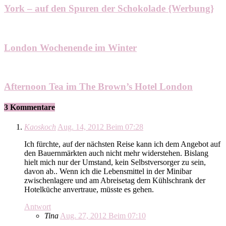
York – auf den Spuren der Schokolade {Werbung}
London Wochenende im Winter
Afternoon Tea im The Brown’s Hotel London
3 Kommentare
Kaoskoch
Aug. 14, 2012 Beim 07:28
Ich fürchte, auf der nächsten Reise kann ich dem Angebot auf
den Bauernmärkten auch nicht mehr widerstehen. Bislang
hielt mich nur der Umstand, kein Selbstversorger zu sein,
davon ab.. Wenn ich die Lebensmittel in der Minibar
zwischenlagere und am Abreisetag dem Kühlschrank der
Hotelküche anvertraue, müsste es gehen.
Antwort
Tina
Aug. 27, 2012 Beim 07:10