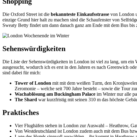
Shopping
Die Oxford Street ist die
bekannteste Einkaufsstrasse
von London un
einzige Grund hier halt zu machen sind die Schaufenster von Selfridg
Sweaty Betty findet um dann danach ganz am Ende mit dem Bus bis z
Sehenswürdigkeiten
Die Liste der Sehenswürdigkeiten in London ist viel zu lang, um ein
ausgesucht, wodurch ich es erst in den Jahren es nach Greenwich od
sind dabei für mich:
Tower of London
mit mit dem weißen Turm, den Kronjuwelen 
Zeromonie – welche seit 700 Jahre besteht – sowie die Tour z
Wachablösung am Buckingham Palace
im Winter nur alle p
The Shard
war kurzfristig mit seinen 310 m das höchste Gebä
Praktisches
Vier Flughäfen stehen in London zur Auswahl – Heathrow, Gatwi
Von Westdeutschland ist London zudem auch mit dem Bus bzw.
Lage des Hotels sinnvoll auswählen – ihr kommt in Heathrow 