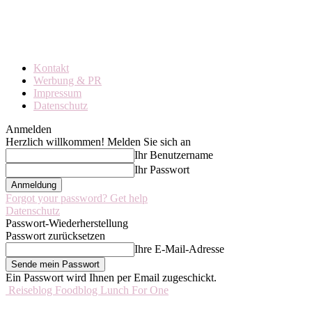
Kontakt
Werbung & PR
Impressum
Datenschutz
Anmelden
Herzlich willkommen! Melden Sie sich an
Ihr Benutzername
Ihr Passwort
Forgot your password? Get help
Datenschutz
Passwort-Wiederherstellung
Passwort zurücksetzen
Ihre E-Mail-Adresse
Ein Passwort wird Ihnen per Email zugeschickt.
Reiseblog Foodblog Lunch For One