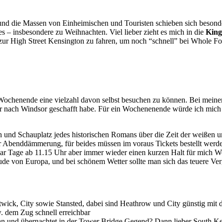
d die Massen von Einheimischen und Touristen schieben sich besonder
es – insbesondere zu Weihnachten. Viel lieber zieht es mich in die
King
ur High Street Kensington zu fahren, um noch “schnell” bei Whole Fo
 Wochenende eine vielzahl davon selbst besuchen zu können. Bei meinen 
er nach Windsor geschafft habe. Für ein Wochenenende würde ich mich
und Schauplatz jedes historischen Romans über die Zeit der weißen un
ur Abenddämmerung, für beides müssen im voraus Tickets bestellt werd
aar Tage ab 11.15 Uhr aber immer wieder einen kurzen Halt für mich W
ude von Europa, und bei schönem Wetter sollte man sich das teuere Ve
ck, City sowie Stansted, dabei sind Heathrow und City günstig mit de
 dem Zug schnell erreichbar
an und übernachtet in der Tower Bridge Gegend? Dann lieber South K