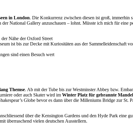
useen in London
. Die Konkurrenz zwischen diesen ist groß, immerhin 
 der National Gallery anzuschauen – lohnt. Müsste ich mich für eine p
n der Nähe der Oxford Street
m ist bis zur Decke mit Kuriositäten aus der Sammelleidenschaft von 
ungen sind einen Besuch wert
tlang Themse
. Ab mit der Tube bis zur Westminster Abbey bzw. Emb
urniere oder auch Skater wird im
Winter Platz für gebrannte Mand
espear’s Globe bevor es dann über die Milleniums Bridge zur St. Paul’
 anschliessend über die Kensington Gardens und den Hyde Park eine gut
mit überraschend vielen deutschen Ausstellern.