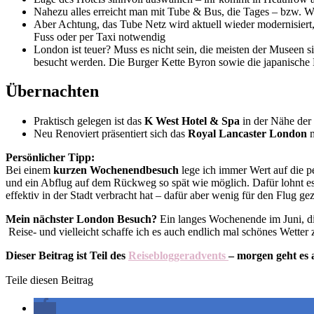
Nahezu alles erreicht man mit Tube & Bus, die Tages – bzw. Wo
Aber Achtung, das Tube Netz wird aktuell wieder modernisiert
Fuss oder per Taxi notwendig
London ist teuer? Muss es nicht sein, die meisten der Museen 
besucht werden. Die Burger Kette Byron sowie die japanische
Übernachten
Praktisch gelegen ist das
K West Hotel & Spa
in der Nähe der
Neu Renoviert präsentiert sich das
Royal Lancaster London
m
Persönlicher Tipp:
Bei einem
kurzen Wochenendbesuch
lege ich immer Wert auf die pe
und ein Abflug auf dem Rückweg so spät wie möglich. Dafür lohnt es
effektiv in der Stadt verbracht hat – dafür aber wenig für den Flug gez
Mein nächster London Besuch?
Ein langes Wochenende im Juni, die
Reise- und vielleicht schaffe ich es auch endlich mal schönes Wetter
Dieser Beitrag ist Teil des
Reisebloggeradvents
– morgen geht es 
Teile diesen Beitrag