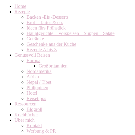
Home
Rezepte
Backen -Eis -Desserts
Brot – Tartes & co.
Ideen fürs Frühstück
Hauptgerichte – Vorspeisen – Suppen – Salate
Getränke
Geschenke aus der Küche
Rezepte A bis Z
Genussvoll Reisen
Europa
Großbritannien
Nordamerika
Afrika
Nepal / Tibet
Philippinen
Hotel
Reisetipps
Ressourcen
Blogroll
Kochbücher
Über mich
Kontakt
Werbung & PR