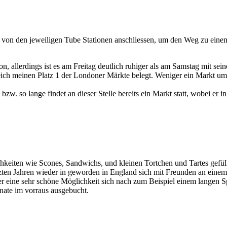
on den jeweiligen Tube Stationen anschliessen, um den Weg zu einem
, allerdings ist es am Freitag deutlich ruhiger als am Samstag mit sei
leich meinen Platz 1 der Londoner Märkte belegt. Weniger ein Markt um
 bzw. so lange findet an dieser Stelle bereits ein Markt statt, wobei er
chkeiten wie Scones, Sandwichs, und kleinen Tortchen und Tartes gefül
n letzten Jahren wieder in geworden in England sich mit Freunden an ein
nter eine sehr schöne Möglichkeit sich nach zum Beispiel einem lange
Monate im vorraus ausgebucht.