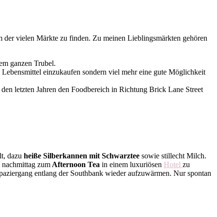
 der vielen Märkte zu finden. Zu meinen Lieblingsmärkten gehören
nem ganzen Trubel.
 Lebensmittel einzukaufen sondern viel mehr eine gute Möglichkeit
 in den letzten Jahren den Foodbereich in Richtung Brick Lane Street
lt, dazu
heiße Silberkannen mit Schwarztee
sowie stillecht Milch.
em nachmittag zum
Afternoon Tea
in einem luxuriösen
Hotel
zu
n Spaziergang entlang der Southbank wieder aufzuwärmen. Nur spontan