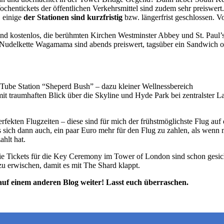
chentickets der öffentlichen Verkehrsmittel sind zudem sehr preiswert
, einige
der Stationen sind kurzfristig
bzw. längerfrist geschlossen. V
sind kostenlos, die berühmten Kirchen Westminster Abbey und St. Paul
 Nudelkette Wagamama sind abends preiswert, tagsüber ein Sandwich 
 Tube Station “Sheperd Bush” – dazu kleiner Wellnessbereich
it traumhaften Blick über die Skyline und Hyde Park bei zentralster L
rfekten Flugzeiten – diese sind für mich der frühstmöglichste Flug auf
 sich dann auch, ein paar Euro mehr für den Flug zu zahlen, als wenn
ahlt hat.
 Tickets für die Key Ceremony im Tower of London sind schon gesichert
 zu erwischen, damit es mit The Shard klappt.
auf einem anderen Blog weiter! Lasst euch überraschen.