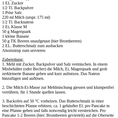
1 EL Zucker
1/2 Tl. Backpulver
1 Prise Salz
220 ml Milch (urspr. 175 ml)
1/2 Tl. Backnatron
1 Ei, Klasse M
50 g Magerquark
1 kleine Banane
50 g TK Beeren unaufgetaut (hier Brombeeren)
2 EL. Butterschmalz zum ausbacken
Ahornsirup zum servieren
Zubereitung:
1. Mehl mit Zucker, Backpulver und Salz vermischen. In einem
Mixbehälter (oder Becher) die Milch, Ei, Magerquark und grob
zerkleinerte Banane geben und kurz aufmixen. Das Natron
hinzufügen und auflösen.
2. Die Milch-Ei-Masse zur Mehlmischung giessen und klumpenfrei
verrühren, für 1 Stunde quellen lassen.
3. Backofen auf 50 °C vorheizen. Das Butterschmalz in einer
beschichteten Pfanne erhitzen, ca. 1 gehäufter El. pro Pancake in
eine Pfanne geben und falls notwendig leicht verstreichen. Pro
Pancake 1-2 Beeren (hier: Brombeeren geviertelt) auf die Oberseite