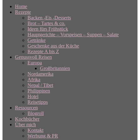
Home
Rezepte
Backen -Eis -Desserts
Brot – Tartes & co.
Ideen fürs Frühstück
Hauptgerichte – Vorspeisen – Suppen – Salate
Getränke
Geschenke aus der Küche
Rezepte A bis Z
Genussvoll Reisen
Europa
Großbritannien
Nordamerika
Afrika
Nepal / Tibet
Philippinen
Hotel
Reisetipps
Ressourcen
Blogroll
Kochbücher
Über mich
Kontakt
Werbung & PR