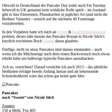
Obwohl in Deutschland der Pancake Day (oder auch Fat Tuesday
liebevoll in UK genannt) kein wirkliche Rolle spielt – im Ausland
gibt es hier Eierrennen, Pfannkuchen in jeglicher Art (und nicht die
Berliner Variante) – umsich auf die nächsten 40 Fastentage
vorzubereiten.
In den Vorjahren hatte ich mich an
Sveler
&
Kartoffelpannkuchen
probiert, dieses Jahr musste das Pancake Rezept in Nicole Stich’s
kurzlich erschienen Buch
Sweets
daran glauben.
Fluffige, nicht zu süsse Pancakes sind daraus entstanden – auch
wenn ich die Milchmenge nach dem ersten Backversuch noch etwas
erhöht habe um halbwegs typische Pancakes auszubacken.
Ach so, verzichten? Darauf verzichte ich auch 2013 – das jährliche
Heilfasten erfolgte bereits Anfang Januar und als bekennende
Schokoholikerin wäre das schon gar keine gute Idee.
Pancakes
nach “Sweets” von Nicole Stich
Zutaten:
150 g Mehl, Typ 405