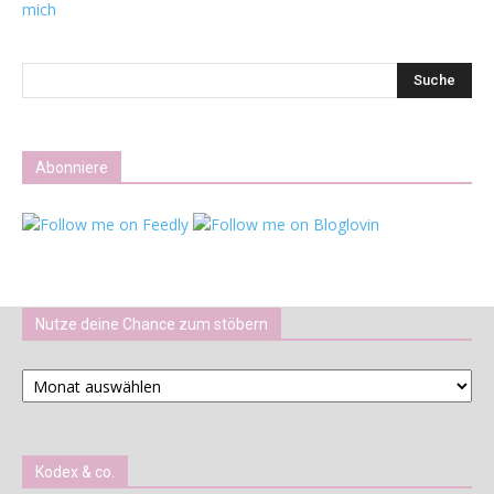
mich
Abonniere
Nutze deine Chance zum stöbern
Nutze
deine
Chance
zum
stöbern
Kodex & co.