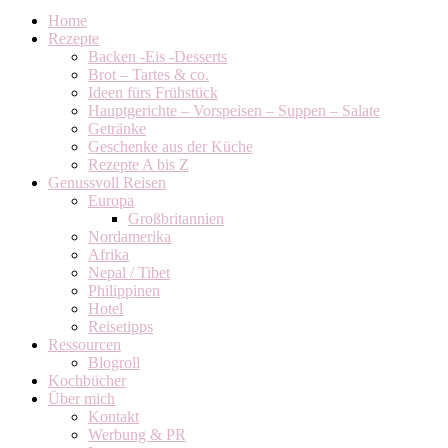
Home
Rezepte
Backen -Eis -Desserts
Brot – Tartes & co.
Ideen fürs Frühstück
Hauptgerichte – Vorspeisen – Suppen – Salate
Getränke
Geschenke aus der Küche
Rezepte A bis Z
Genussvoll Reisen
Europa
Großbritannien
Nordamerika
Afrika
Nepal / Tibet
Philippinen
Hotel
Reisetipps
Ressourcen
Blogroll
Kochbücher
Über mich
Kontakt
Werbung & PR