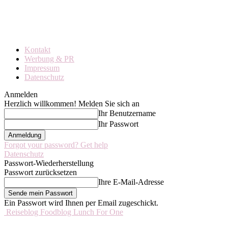
Kontakt
Werbung & PR
Impressum
Datenschutz
Anmelden
Herzlich willkommen! Melden Sie sich an
Ihr Benutzername
Ihr Passwort
Forgot your password? Get help
Datenschutz
Passwort-Wiederherstellung
Passwort zurücksetzen
Ihre E-Mail-Adresse
Ein Passwort wird Ihnen per Email zugeschickt.
Reiseblog Foodblog Lunch For One