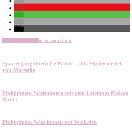
verwandte Artikel
mehr vom Autor
Spaziergang durch Le Panier – das Fischerviertel
von Marseille
Philippinen: Schlemmern mit dem Fairmont Makati
Buffet
Philippinen: Schwimmen mit Walhaien