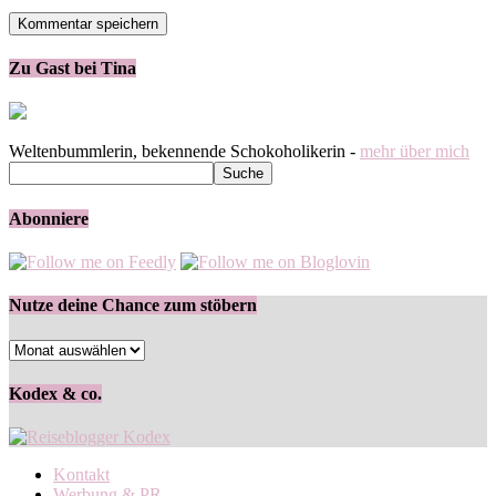
Zu Gast bei Tina
Weltenbummlerin, bekennende Schokoholikerin -
mehr über mich
Abonniere
Nutze deine Chance zum stöbern
Nutze
deine
Chance
Kodex & co.
zum
stöbern
Kontakt
Werbung & PR