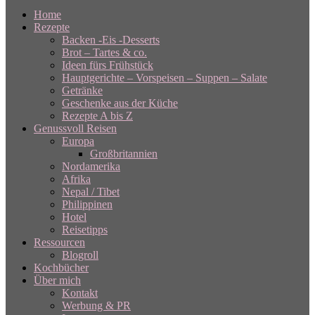
Home
Rezepte
Backen -Eis -Desserts
Brot – Tartes & co.
Ideen fürs Frühstück
Hauptgerichte – Vorspeisen – Suppen – Salate
Getränke
Geschenke aus der Küche
Rezepte A bis Z
Genussvoll Reisen
Europa
Großbritannien
Nordamerika
Afrika
Nepal / Tibet
Philippinen
Hotel
Reisetipps
Ressourcen
Blogroll
Kochbücher
Über mich
Kontakt
Werbung & PR