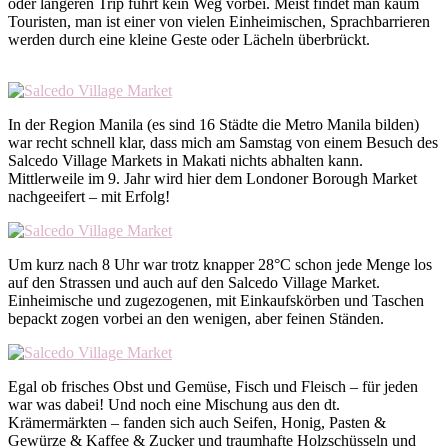
oder längeren Trip führt kein Weg vorbei. Meist findet man kaum
Touristen, man ist einer von vielen Einheimischen, Sprachbarrieren
werden durch eine kleine Geste oder Lächeln überbrückt.
In der Region Manila (es sind 16 Städte die Metro Manila bilden)
war recht schnell klar, dass mich am Samstag von einem Besuch des
Salcedo Village Markets in Makati nichts abhalten kann.
Mittlerweile im 9. Jahr wird hier dem Londoner Borough Market
nachgeeifert – mit Erfolg!
Um kurz nach 8 Uhr war trotz knapper 28°C schon jede Menge los
auf den Strassen und auch auf den Salcedo Village Market.
Einheimische und zugezogenen, mit Einkaufskörben und Taschen
bepackt zogen vorbei an den wenigen, aber feinen Ständen.
Egal ob frisches Obst und Gemüse, Fisch und Fleisch – für jeden
war was dabei! Und noch eine Mischung aus den dt.
Krämermärkten – fanden sich auch Seifen, Honig, Pasten &
Gewürze & Kaffee & Zucker und traumhafte Holzschüsseln und