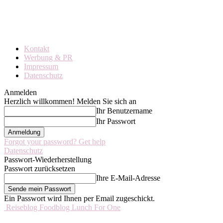
Kontakt
Werbung & PR
Impressum
Datenschutz
Anmelden
Herzlich willkommen! Melden Sie sich an
Ihr Benutzername
Ihr Passwort
Forgot your password? Get help
Datenschutz
Passwort-Wiederherstellung
Passwort zurücksetzen
Ihre E-Mail-Adresse
Ein Passwort wird Ihnen per Email zugeschickt.
Reiseblog Foodblog Lunch For One