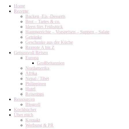
Home
Rezepte
Backen -Eis -Desserts
Brot – Tartes & co.
Ideen fürs Frühstück
Hauptgerichte – Vorspeisen – Suppen – Salate
Getränke
Geschenke aus der Küche
Rezepte A bis Z
Genussvoll Reisen
Europa
Großbritannien
Nordamerika
Afrika
Nepal / Tibet
Philippinen
Hotel
Reisetipps
Ressourcen
Blogroll
Kochbücher
Über mich
Kontakt
Werbung & PR