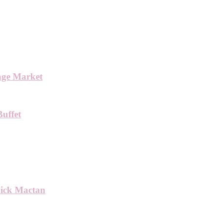
age Market
uffet
pick Mactan