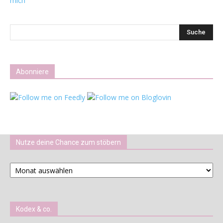
mich
Abonniere
Nutze deine Chance zum stöbern
Nutze
deine
Chance
zum
stöbern
Kodex & co.