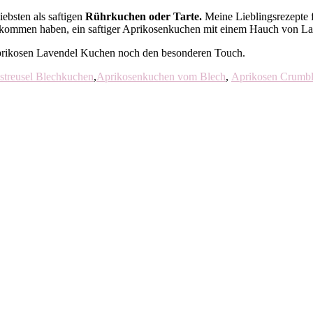
ebsten als saftigen
Rührkuchen oder Tarte.
Meine Lieblingsrezepte f
kommen haben, ein saftiger Aprikosenkuchen mit einem Hauch von La
Aprikosen Lavendel Kuchen noch den besonderen Touch.
streusel Blechkuchen
,
Aprikosenkuchen vom Blech
,
Aprikosen Crumbl