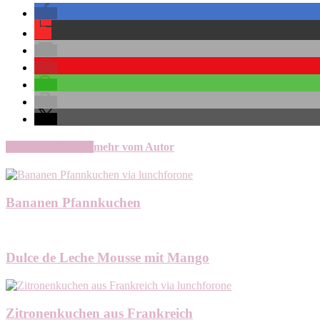
verwandte Artikel
mehr vom Autor
Bananen Pfannkuchen
Dulce de Leche Mousse mit Mango
Zitronenkuchen aus Frankreich