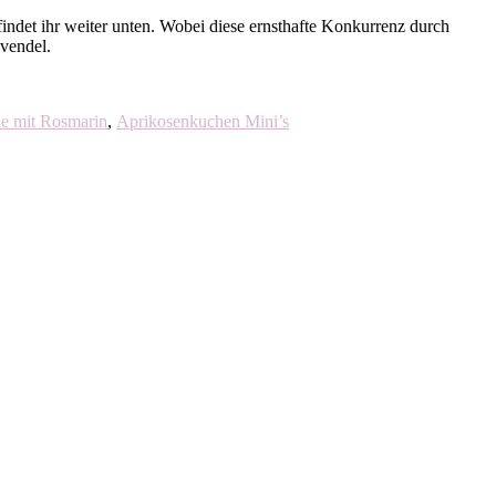
indet ihr weiter unten. Wobei diese ernsthafte Konkurrenz durch
vendel.
e mit Rosmarin
,
Aprikosenkuchen Mini’s