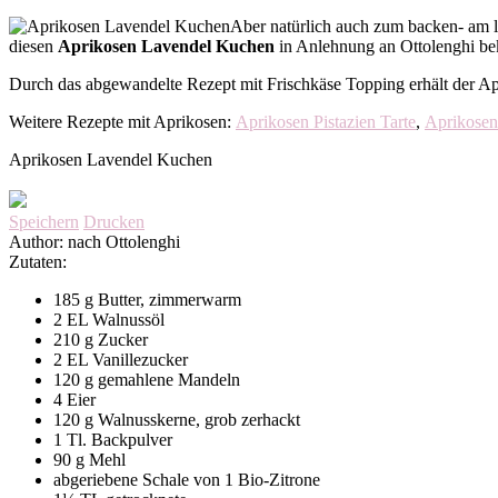
Aber natürlich auch zum backen- am li
diesen
Aprikosen Lavendel Kuchen
in Anlehnung an Ottolenghi be
Durch das abgewandelte Rezept mit Frischkäse Topping erhält der 
Weitere Rezepte mit Aprikosen:
Aprikosen Pistazien Tarte
,
Aprikosen
Aprikosen Lavendel Kuchen
Speichern
Drucken
Author:
nach Ottolenghi
Zutaten:
185 g Butter, zimmerwarm
2 EL Walnussöl
210 g Zucker
2 EL Vanillezucker
120 g gemahlene Mandeln
4 Eier
120 g Walnusskerne, grob zerhackt
1 Tl. Backpulver
90 g Mehl
abgeriebene Schale von 1 Bio-Zitrone