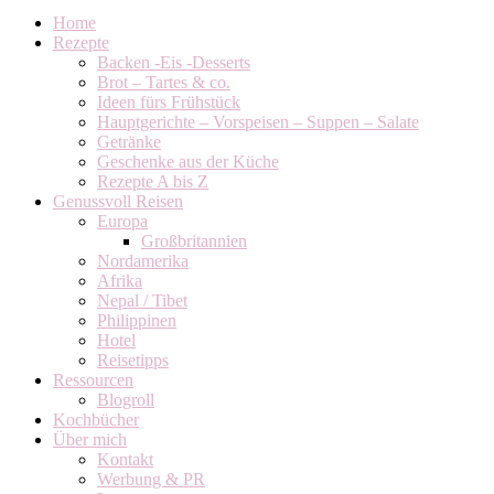
Home
Rezepte
Backen -Eis -Desserts
Brot – Tartes & co.
Ideen fürs Frühstück
Hauptgerichte – Vorspeisen – Suppen – Salate
Getränke
Geschenke aus der Küche
Rezepte A bis Z
Genussvoll Reisen
Europa
Großbritannien
Nordamerika
Afrika
Nepal / Tibet
Philippinen
Hotel
Reisetipps
Ressourcen
Blogroll
Kochbücher
Über mich
Kontakt
Werbung & PR