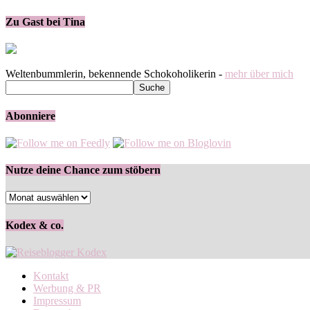
Zu Gast bei Tina
Weltenbummlerin, bekennende Schokoholikerin -
mehr über mich
Abonniere
Nutze deine Chance zum stöbern
Nutze
deine
Chance
Kodex & co.
zum
stöbern
Kontakt
Werbung & PR
Impressum