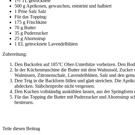
1½ TL getrocknete
500 g Aprikosen, gewaschen, entsteint und halbiert
1 Prise Salz Salz
Für das Topping:
175 g Frischkäse
70 g Butter
35 g Puderzucker
25 g Ahornsirup
1 EL getrocknete Lavendelblüten
Zubereitung:
Den Backofen auf 185°C Ober-Unterhitze vorheizen. Den Boden 
In der Küchenmaschine die Butter mit dem Walnussöl, Zucker u
Walnüssen, Zitronenschale, Lavendelblüten, Salz und den ge
Den Teig in die Backform füllen und glatt streichen. Die Apri
abdecken. Stäbchenprobe nicht vergessen.
Den Kuchen vollständig auskühlen lassen, aus der Springform n
Für das Topping die Butter mit Puderzucker und Ahornsirup sc
bestreuen.
Teile diesen Beitrag