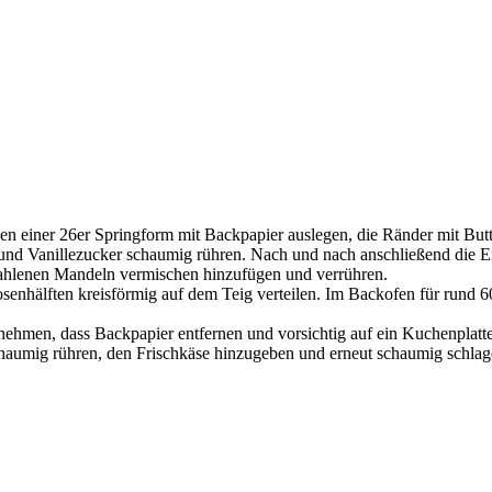
einer 26er Springform mit Backpapier auslegen, die Ränder mit Butte
nd Vanillezucker schaumig rühren. Nach und nach anschließend die Ei
mahlenen Mandeln vermischen hinzufügen und verrühren.
kosenhälften kreisförmig auf dem Teig verteilen. Im Backofen für rund
ehmen, dass Backpapier entfernen und vorsichtig auf ein Kuchenplatte
haumig rühren, den Frischkäse hinzugeben und erneut schaumig schlage