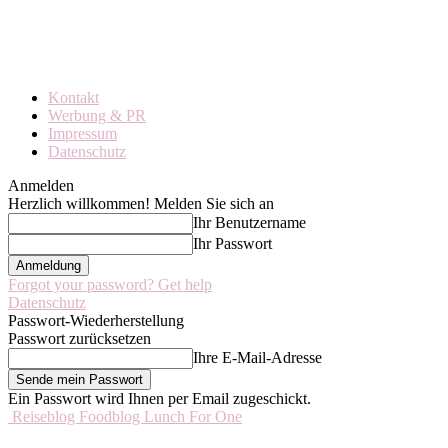
Kontakt
Werbung & PR
Impressum
Datenschutz
Anmelden
Herzlich willkommen! Melden Sie sich an
Ihr Benutzername
Ihr Passwort
Forgot your password? Get help
Datenschutz
Passwort-Wiederherstellung
Passwort zurücksetzen
Ihre E-Mail-Adresse
Ein Passwort wird Ihnen per Email zugeschickt.
Reiseblog Foodblog Lunch For One