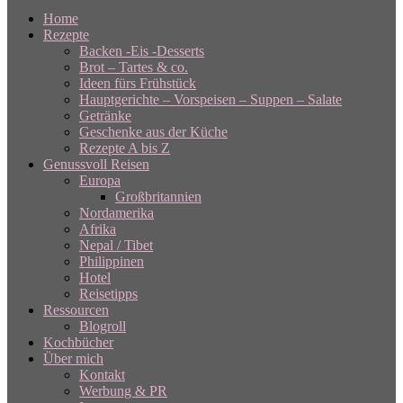
Home
Rezepte
Backen -Eis -Desserts
Brot – Tartes & co.
Ideen fürs Frühstück
Hauptgerichte – Vorspeisen – Suppen – Salate
Getränke
Geschenke aus der Küche
Rezepte A bis Z
Genussvoll Reisen
Europa
Großbritannien
Nordamerika
Afrika
Nepal / Tibet
Philippinen
Hotel
Reisetipps
Ressourcen
Blogroll
Kochbücher
Über mich
Kontakt
Werbung & PR