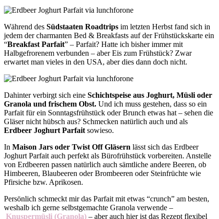
Während des
Südstaaten Roadtrips
im letzten Herbst fand sich in
jedem der charmanten Bed & Breakfasts auf der Frühstückskarte ein
“
Breakfast Parfait
” – Parfait? Hatte ich bisher immer mit
Halbgefrorenem verbunden – aber Eis zum Frühstück? Zwar
erwartet man vieles in den USA, aber dies dann doch nicht.
Dahinter verbirgt sich eine
Schichtspeise aus Joghurt, Müsli oder
Granola und frischem Obst.
Und ich muss gestehen, dass so ein
Parfait für ein Sonntagsfrühstück oder Brunch etwas hat – sehen die
Gläser nicht hübsch aus? Schmecken natürlich auch und als
Erdbeer Joghurt Parfait
sowieso.
In
Maison Jars oder Twist Off Gläsern
lässt sich das Erdbeer
Joghurt Parfait auch perfekt als Bürofrühstück vorbereiten. Anstelle
von Erdbeeren passen natürlich auch sämtliche andere Beeren, ob
Himbeeren, Blaubeeren oder Brombeeren oder Steinfrüchte wie
Pfirsiche bzw. Aprikosen.
Persönlich schmeckt mir das Parfait mit etwas “crunch” am besten,
weshalb ich gerne selbstgemachte Granola verwende –
Knuspermüsli (Granola)
– aber auch hier ist das Rezept flexibel