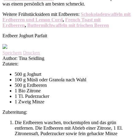
was einem persönlich am besten schmeckt.
Weitere Frühstücksideen mit Erdbeeren:
Schokoladenwaffeln mit
Erdbeeren und Lemon Curd
,
French Toast mit
Erdbeeren
,
Buttermilchwaffeln mit frischen Beeren
Erdbeer Joghurt Parfait
Speichern
Drucken
Author:
Tina Seidling
Zutaten:
500 g Joghurt
100 g Müsli oder Granola nach Wahl
500 g Erdbeeren
1 Bio Zitrone
1 Tl. Puderzucker
1 Zweig Minze
Zubereitung:
Die Erdbeeren waschen, trockentupfen und das grün
entfernen. Die Erdbeeren mit Abrieb einer Zitrone, 1 El.
Zitronensaft, Puderzucker sowie fein gehackte Minze