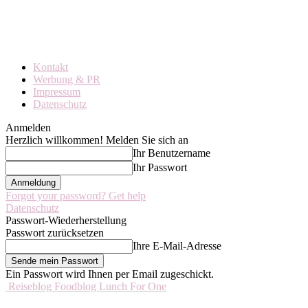
Kontakt
Werbung & PR
Impressum
Datenschutz
Anmelden
Herzlich willkommen! Melden Sie sich an
Ihr Benutzername
Ihr Passwort
Forgot your password? Get help
Datenschutz
Passwort-Wiederherstellung
Passwort zurücksetzen
Ihre E-Mail-Adresse
Ein Passwort wird Ihnen per Email zugeschickt.
Reiseblog Foodblog Lunch For One