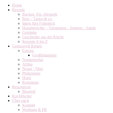
Home
Rezepte
Backen -Eis -Desserts
Brot – Tartes & co.
Ideen fürs Frühstück
Hauptgerichte – Vorspeisen – Suppen – Salate
Getränke
Geschenke aus der Küche
Rezepte A bis Z
Genussvoll Reisen
Europa
Großbritannien
Nordamerika
Afrika
Nepal / Tibet
Philippinen
Hotel
Reisetipps
Ressourcen
Blogroll
Kochbücher
Über mich
Kontakt
Werbung & PR