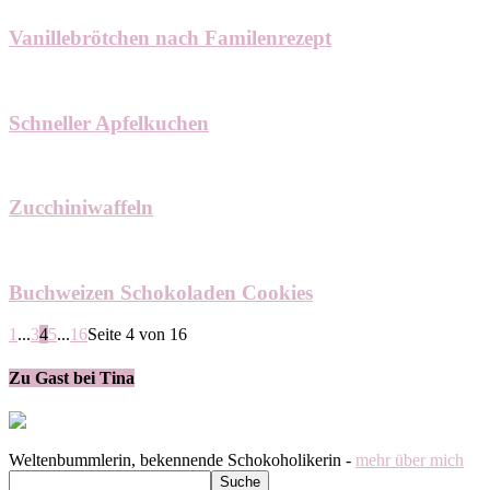
Vanillebrötchen nach Familenrezept
Schneller Apfelkuchen
Zucchiniwaffeln
Buchweizen Schokoladen Cookies
1
...
3
4
5
...
16
Seite 4 von 16
Zu Gast bei Tina
Weltenbummlerin, bekennende Schokoholikerin -
mehr über mich