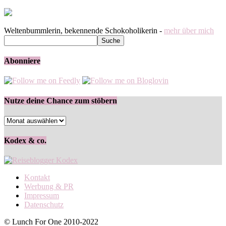
Weltenbummlerin, bekennende Schokoholikerin -
mehr über mich
Abonniere
Nutze deine Chance zum stöbern
Nutze
deine
Chance
Kodex & co.
zum
stöbern
Kontakt
Werbung & PR
Impressum
Datenschutz
© Lunch For One 2010-2022