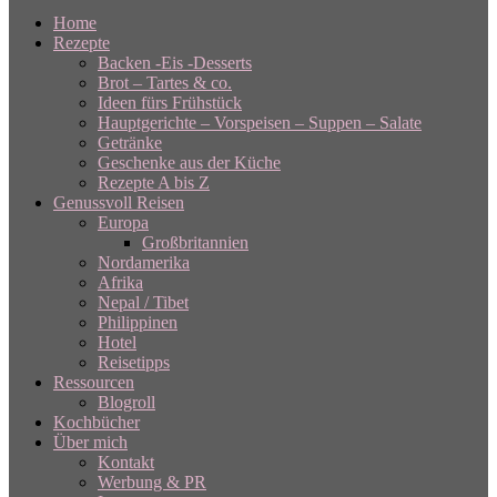
Home
Rezepte
Backen -Eis -Desserts
Brot – Tartes & co.
Ideen fürs Frühstück
Hauptgerichte – Vorspeisen – Suppen – Salate
Getränke
Geschenke aus der Küche
Rezepte A bis Z
Genussvoll Reisen
Europa
Großbritannien
Nordamerika
Afrika
Nepal / Tibet
Philippinen
Hotel
Reisetipps
Ressourcen
Blogroll
Kochbücher
Über mich
Kontakt
Werbung & PR