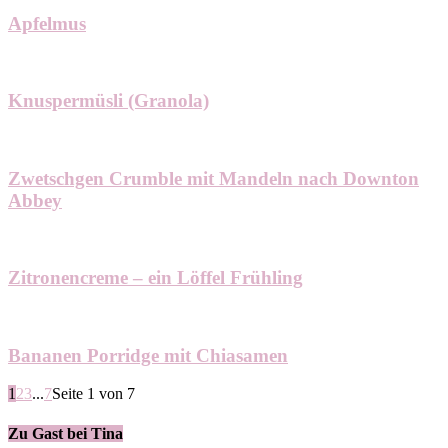
Apfelmus
Knuspermüsli (Granola)
Zwetschgen Crumble mit Mandeln nach Downton
Abbey
Zitronencreme – ein Löffel Frühling
Bananen Porridge mit Chiasamen
1
2
3
...
7
Seite 1 von 7
Zu Gast bei Tina