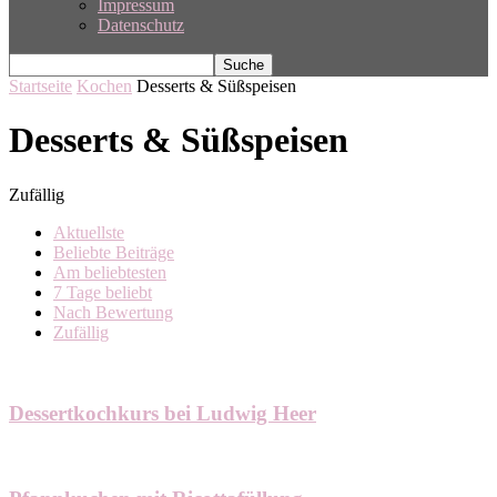
Impressum
Datenschutz
Startseite
Kochen
Desserts & Süßspeisen
Desserts & Süßspeisen
Zufällig
Aktuellste
Beliebte Beiträge
Am beliebtesten
7 Tage beliebt
Nach Bewertung
Zufällig
Dessertkochkurs bei Ludwig Heer