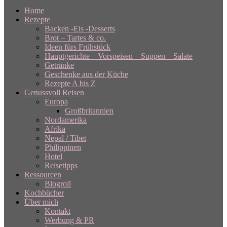
Home
Rezepte
Backen -Eis -Desserts
Brot – Tartes & co.
Ideen fürs Frühstück
Hauptgerichte – Vorspeisen – Suppen – Salate
Getränke
Geschenke aus der Küche
Rezepte A bis Z
Genussvoll Reisen
Europa
Großbritannien
Nordamerika
Afrika
Nepal / Tibet
Philippinen
Hotel
Reisetipps
Ressourcen
Blogroll
Kochbücher
Über mich
Kontakt
Werbung & PR