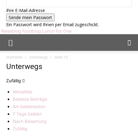
Ihre E-Mail-Adresse
Ein Passwort wird Ihnen per Email zugeschickt.
Reiseblog Foodblog Lunch For One
Startseite
Unterwegs
Seite 10
Unterwegs
Zufällig
Aktuellste
Beliebte Beiträge
Am beliebtesten
7 Tage beliebt
Nach Bewertung
Zufällig