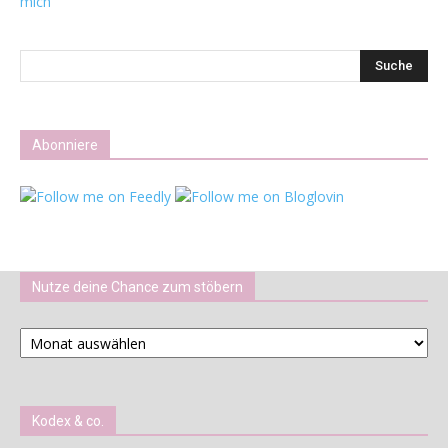
mich
Abonniere
Nutze deine Chance zum stöbern
Nutze
deine
Chance
zum
stöbern
Kodex & co.