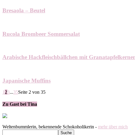
Bresaola – Beutel
Rucola Brombeer Sommersalat
Arabische Hackfleischbällchen mit Granatapfelkerne
Japanische Muffins
1
2
3
...
35
Seite 2 von 35
Zu Gast bei Tina
Weltenbummlerin, bekennende Schokoholikerin -
mehr über mich