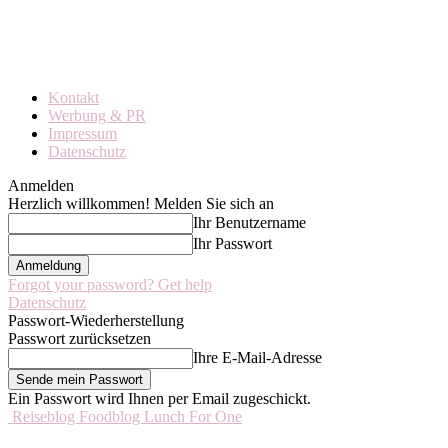
Kontakt
Werbung & PR
Impressum
Datenschutz
Anmelden
Herzlich willkommen! Melden Sie sich an
Ihr Benutzername
Ihr Passwort
Forgot your password? Get help
Datenschutz
Passwort-Wiederherstellung
Passwort zurücksetzen
Ihre E-Mail-Adresse
Ein Passwort wird Ihnen per Email zugeschickt.
Reiseblog Foodblog Lunch For One