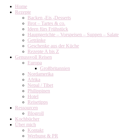
Home
Rezepte
Backen -Eis -Desserts
Brot – Tartes & co.
Ideen fürs Frühstück
Hauptgerichte – Vorspeisen – Suppen – Salate
Getränke
Geschenke aus der Küche
Rezepte A bis Z
Genussvoll Reisen
Europa
Großbritannien
Nordamerika
Afrika
Nepal / Tibet
Philippinen
Hotel
Reisetipps
Ressourcen
Blogroll
Kochbücher
Über mich
Kontakt
Werbung & PR