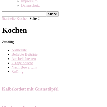
Impressum
Datenschutz
Startseite
Kochen
Seite 2
Kochen
Zufällig
Aktuellste
Beliebte Beiträge
Am beliebtesten
7 Tage beliebt
Nach Bewertung
Zufällig
Kalbskotlett mit Granatäpfel